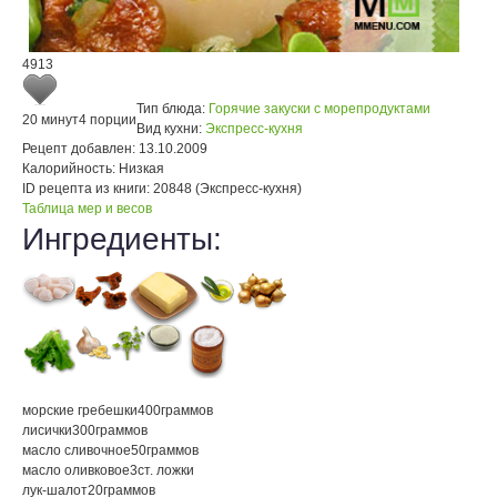
4913
Тип блюда:
Горячие закуски с морепродуктами
20 минут
4 порции
Вид кухни:
Экспресс-кухня
Рецепт добавлен:
13.10.2009
Калорийность:
Низкая
ID рецепта из книги:
20848 (Экспресс-кухня)
Таблица мер и весов
Ингредиенты:
морские гребешки
400
граммов
лисички
300
граммов
масло сливочное
50
граммов
масло оливковое
3
ст. ложки
лук-шалот
20
граммов