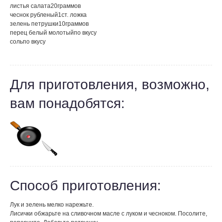
листья салата
20
граммов
чеснок рубленый
1
ст. ложка
зелень петрушки
10
граммов
перец белый молотый
по вкусу
соль
по вкусу
Для приготовления, возможно,
вам понадобятся:
Способ приготовления:
Лук и зелень мелко нарежьте.
Лисички обжарьте на сливочном масле с луком и чесноком. Посолите,