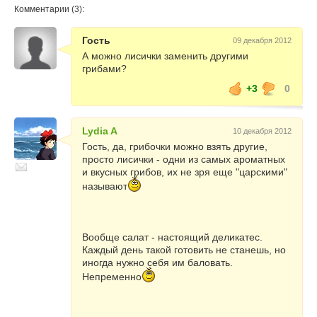
Комментарии (3):
Гость
09 декабря 2012
А можно лисички заменить другими
грибами?
+3
0
Lydia A
10 декабря 2012
Гость, да, грибочки можно взять другие,
просто лисички - одни из самых ароматных
и вкусных грибов, их не зря еще "царскими"
называют
Вообще салат - настоящий деликатес.
Каждый день такой готовить не станешь, но
иногда нужно себя им баловать.
Непременно