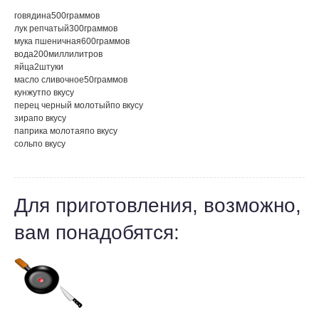
говядина
500
граммов
лук репчатый
300
граммов
мука пшеничная
600
граммов
вода
200
миллилитров
яйца
2
штуки
масло сливочное
50
граммов
кунжут
по вкусу
перец черный молотый
по вкусу
зира
по вкусу
паприка молотая
по вкусу
соль
по вкусу
Для приготовления, возможно,
вам понадобятся: