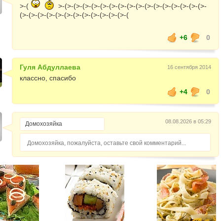
>-(
>-(>-(>-(>-(>-(>-(>-(>-(>-(>-(>-(>-(>-(>-(>-(>-(>-
(>-(>-(>-(>-(>-(>-(>-(>-(>-(>-(>-(>-(
+6
0
Гуля Абдуллаева
16 сентября 2014
классно, спасибо
+4
0
08.08.2026 в 05:29
Домохозяйка, пожалуйста, оставьте свой комментарий...