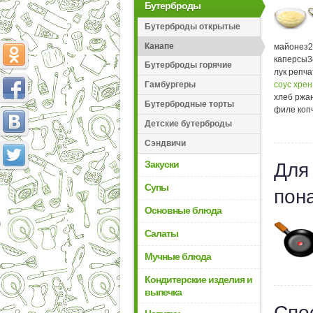
Бутерброды
Бутерброды открытые
Канапе
майонез
2
каперсы
3
Бутерброды горячие
лук репч
соус хрен
Гамбургеры
хлеб ржа
Бутербродные торты
филе коп
Детские бутерброды
Сэндвичи
Закуски
Для
Супы
пон
Основные блюда
Салаты
Мучные блюда
Кондитерские изделия и
выпечка
Спо