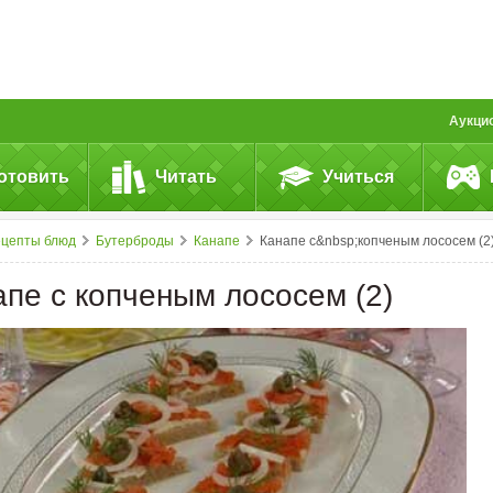
Аукци
отовить
Читать
Учиться
ецепты блюд
Бутерброды
Канапе
Канапе с&nbsp;копченым лососем (2
апе с копченым лососем (2)