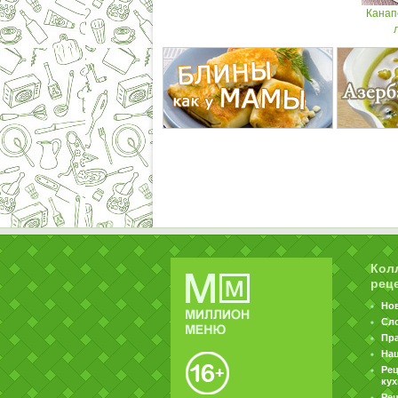
Канап
Кол
рец
Но
Сл
Пр
На
Ре
ку
Рец