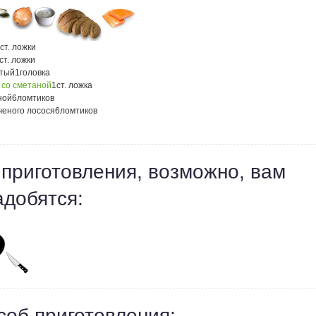
ст. ложки
ст. ложки
атый
1
головка
 со сметаной
1
ст. ложка
ной
6
ломтиков
ченого лосося
6
ломтиков
 приготовления, возможно, вам
адобятся:
соб приготовления: