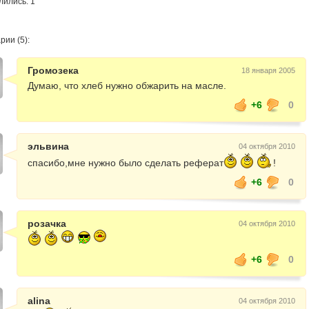
лились: 1
ии (5):
Громозека
18 января 2005
Думаю, что хлеб нужно обжарить на масле.
+6
0
эльвина
04 октября 2010
спасибо,мне нужно было сделать реферат
!
+6
0
розачка
04 октября 2010
+6
0
alina
04 октября 2010