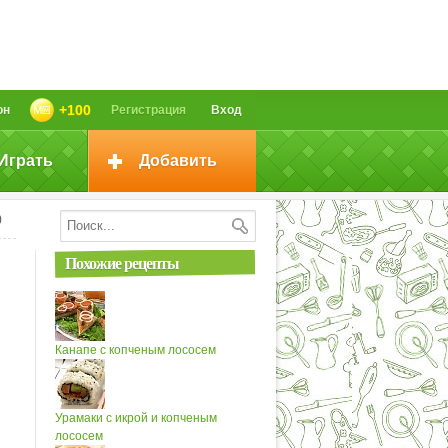
+100
он
Регистрация
Вход
Играть
Добавить
)
Похожие рецепты
Канапе с копченым лососем
Урамаки с икрой и копченым
лососем