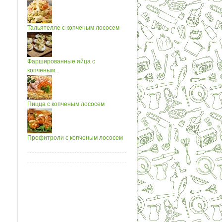
Тальятелле с копченым лососем
Фаршированные яйца с
копченым...
Пицца с копченым лососем
Профитроли с копченым лососем