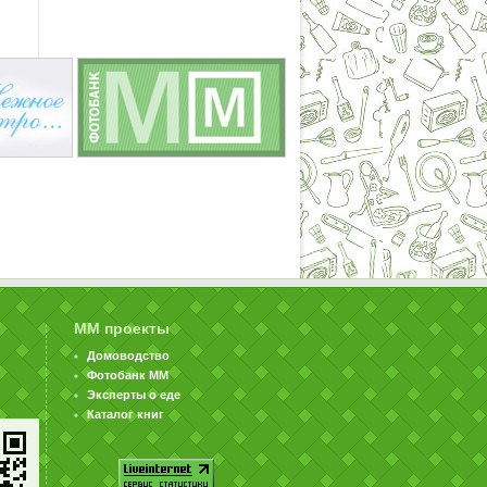
ММ проекты
Домоводство
Фотобанк ММ
Эксперты о еде
Каталог книг