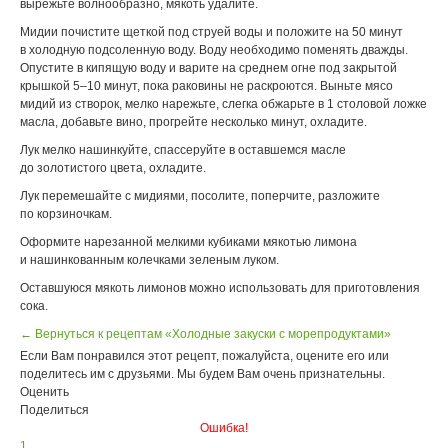
вырежьте волнообразно, мякоть удалите.
Мидии почистите щеткой под струей воды и положите на 50 минут
в холодную подсоленную воду. Воду необходимо поменять дважды.
Опустите в кипящую воду и варите на среднем огне под закрытой
крышкой 5–10 минут, пока раковины не раскроются. Выньте мясо
мидий из створок, мелко нарежьте, слегка обжарьте в 1 столовой ложке
масла, добавьте вино, прогрейте несколько минут, охладите.
Лук мелко нашинкуйте, спассеруйте в оставшемся масле
до золотистого цвета, охладите.
Лук перемешайте с мидиями, посолите, поперчите, разложите
по корзиночкам.
Оформите нарезанной мелкими кубиками мякотью лимона
и нашинкованным колечками зеленым луком.
Оставшуюся мякоть лимонов можно использовать для приготовления
сока.
← Вернуться к рецептам «Холодные закуски с морепродуктами»
Если Вам понравился этот рецепт, пожалуйста, оцените его или
поделитесь им с друзьями. Мы будем Вам очень признательны.
Оценить
Поделиться
Ошибка!
1