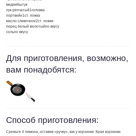
мидии
8
штук
лук репчатый
1
головка
портвейн
1
ст. ложка
масло сливочное
2
ст. ложки
перец белый молотый
по вкусу
соль
по вкусу
Для приготовления, возможно,
вам понадобятся:
Способ приготовления:
Срежьте 4 лимона, оставив «ручку», как у корзинки. Края корзинки