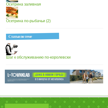
Осетрина заливная
Осетрина по-рыбачьи (2)
Статьи по теме
Шаг к обслуживанию по-королевски