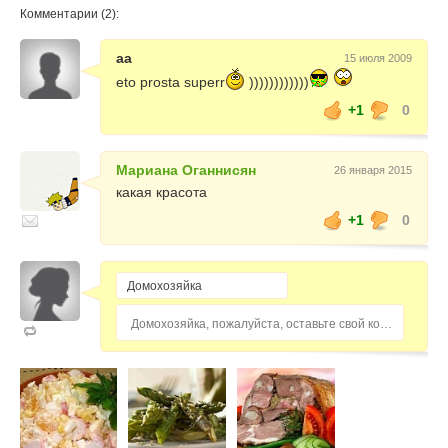
Комментарии (2):
aa
15 июля 2009
eto prosta superr
))))))))))))
+1
0
Мариана Оганнисян
26 января 2015
какая красота
+1
0
Домохозяйка, пожалуйста, оставьте свой комментарий...