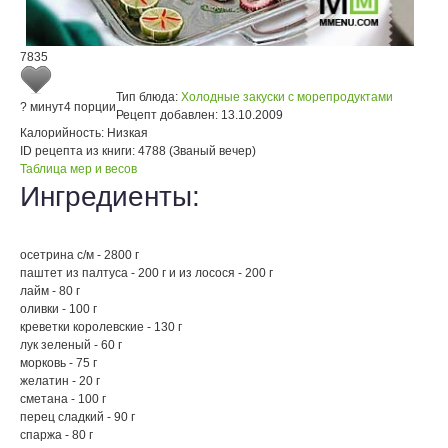
7835
Тип блюда:
Холодные закуски с морепродуктами
? минут
4 порции
Рецепт добавлен:
13.10.2009
Калорийность:
Низкая
ID рецепта из книги:
4788 (Званый вечер)
Таблица мер и весов
Ингредиенты:
осетрина с/м - 2800 г
паштет из палтуса - 200 г и из лосося - 200 г
лайм - 80 г
оливки - 100 г
креветки королевские - 130 г
лук зеленый - 60 г
морковь - 75 г
желатин - 20 г
сметана - 100 г
перец сладкий - 90 г
спаржа - 80 г