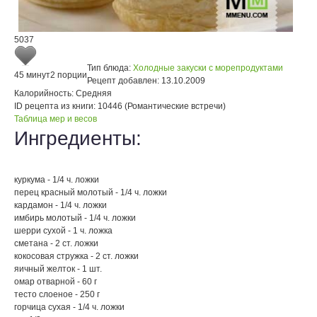
5037
Тип блюда:
Холодные закуски с морепродуктами
45 минут
2 порции
Рецепт добавлен:
13.10.2009
Калорийность:
Средняя
ID рецепта из книги:
10446 (Романтические встречи)
Таблица мер и весов
Ингредиенты:
куркума - 1/4 ч. ложки
перец красный молотый - 1/4 ч. ложки
кардамон - 1/4 ч. ложки
имбирь молотый - 1/4 ч. ложки
шерри сухой - 1 ч. ложка
сметана - 2 ст. ложки
кокосовая стружка - 2 ст. ложки
яичный желток - 1 шт.
омар отварной - 60 г
тесто слоеное - 250 г
горчица сухая - 1/4 ч. ложки