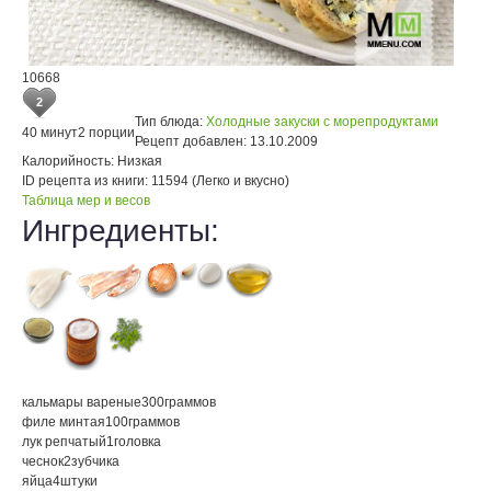
10668
2
Тип блюда:
Холодные закуски с морепродуктами
40 минут
2 порции
Рецепт добавлен:
13.10.2009
Калорийность:
Низкая
ID рецепта из книги:
11594 (Легко и вкусно)
Таблица мер и весов
Ингредиенты:
кальмары вареные
300
граммов
филе минтая
100
граммов
лук репчатый
1
головка
чеснок
2
зубчика
яйца
4
штуки