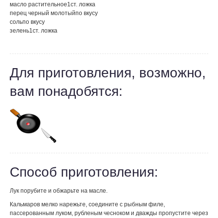
масло растительное
1
ст. ложка
перец черный молотый
по вкусу
соль
по вкусу
зелень
1
ст. ложка
Для приготовления, возможно,
вам понадобятся:
Способ приготовления:
Лук порубите и обжарьте на масле.
Кальмаров мелко нарежьте, соедините с рыбным филе,
пассерованным луком, рубленым чесноком и дважды пропустите через