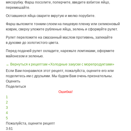
мясорубку. Фарш посолите, поперчите, введите взбитое яйцо,
перемешайте.
Оставшиеся яйца сварите вкрутую и мелко порубите.
Фарш выложите тонким слоем на пищевую пленку или силиконовый
коврик, сверху уложите рубленые яйца, зелень и сформуйте рулет.
Рулет переложите на смазанный маслом противень, запекайте
в духовке до золотистого цвета.
Перед подачей рулет охладите, нарежьте ломтиками, оформите
майонезом и зеленью.
← Вернуться к рецептам «Холодные закуски с морепродуктами»
Если Вам понравился этот рецепт, пожалуйста, оцените его или
поделитесь им с друзьями. Мы будем Вам очень признательны.
Оценить
Поделиться
Ошибка!
1
2
3
4
5
Пожалуйста, оцените рецепт
3.61