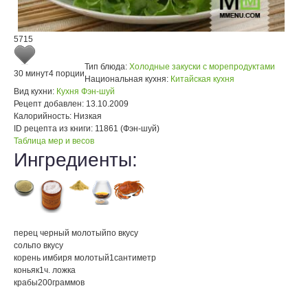
5715
Тип блюда:
Холодные закуски с морепродуктами
30 минут
4 порции
Национальная кухня:
Китайская кухня
Вид кухни:
Кухня Фэн-шуй
Рецепт добавлен:
13.10.2009
Калорийность:
Низкая
ID рецепта из книги:
11861 (Фэн-шуй)
Таблица мер и весов
Ингредиенты:
перец черный молотый
по вкусу
соль
по вкусу
корень имбиря молотый
1
сантиметр
коньяк
1
ч. ложка
крабы
200
граммов