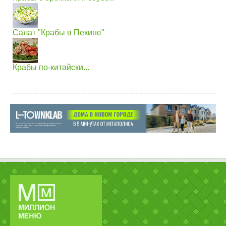
Салат "Крабы в Пекине"
Крабы по-китайски...