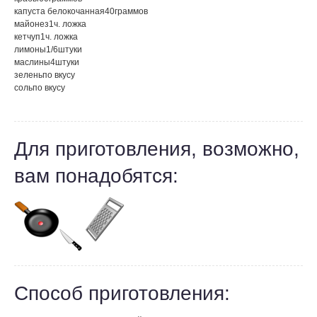
капуста белокочанная
40
граммов
майонез
1
ч. ложка
кетчуп
1
ч. ложка
лимоны
1/6
штуки
маслины
4
штуки
зелень
по вкусу
соль
по вкусу
Для приготовления, возможно,
вам понадобятся:
Способ приготовления: