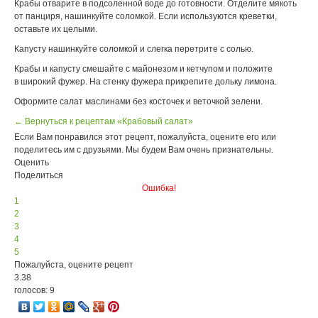
Крабы отварите в подсоленной воде до готовности. Отделите мякоть
от панциря, нашинкуйте соломкой. Если используются креветки,
оставьте их целыми.
Капусту нашинкуйте соломкой и слегка перетрите с солью.
Крабы и капусту смешайте с майонезом и кетчупом и положите
в широкий фужер. На стенку фужера прикрепите дольку лимона.
Оформите салат маслинами без косточек и веточкой зелени.
← Вернуться к рецептам «Крабовый салат»
Если Вам понравился этот рецепт, пожалуйста, оцените его или
поделитесь им с друзьями. Мы будем Вам очень признательны.
Оценить
Поделиться
Ошибка!
1
2
3
4
5
Пожалуйста, оцените рецепт
3.38
голосов: 9