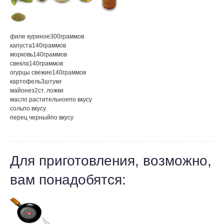
филе куриное
300
граммов
капуста
140
граммов
морковь
140
граммов
свекла
140
граммов
огурцы свежие
140
граммов
картофель
3
штуки
майонез
2
ст. ложки
масло растительное
по вкусу
соль
по вкусу
перец черный
по вкусу
Для приготовления, возможно,
вам понадобятся: