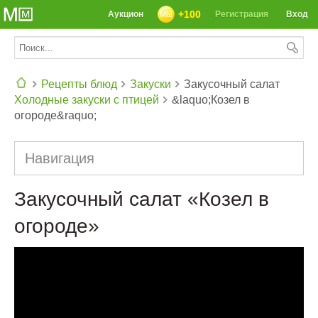
+100
Аукцион
Регистрация
Вход
Рецепты блюд
Закуски
Закусочный салат
Холодные закуски с птицей
&laquo;Козел в
СЕГОДНЯ: 39142 РЕЦЕПТА
огороде&raquo;
Навигация
Закусочный салат «Козел в
огороде»