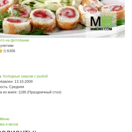
ото на фотобанке
улетики
6306
:
Холодные закуски с рыбой
обавлен:
13.10.2009
ость:
Средняя
а из книги:
1186 (Праздничный стол)
 Меню
ер и весов