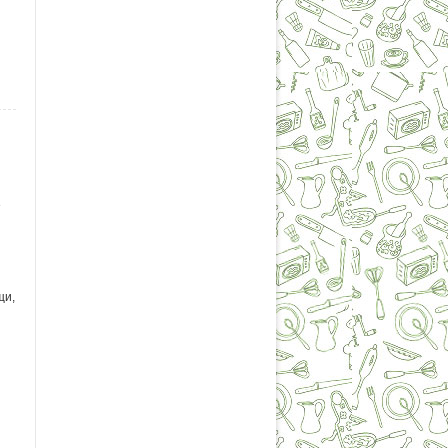
е
щи,