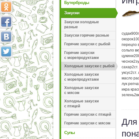
Инг
Бутерброды
Закуски
Закуски холодные
разные
судак
900
Закуски горячие разные
окорок
10
Горячие закуски с рыбой
перец
по 
соль
по вк
Горячие закуски
цукини
20
с морепродуктами
чеснок
2
з
Холодные закуски с рыбой
сахар
2
ст
уксус
2
ст.
Холодные закуски
масло ра
с морепродуктами
лук репч
Холодные закуски
икра кра
с мясом
зелень
2
в
Холодные закуски
с птицей
Горячие закуски с птицей
Для
Горячие закуски с мясом
пон
Супы