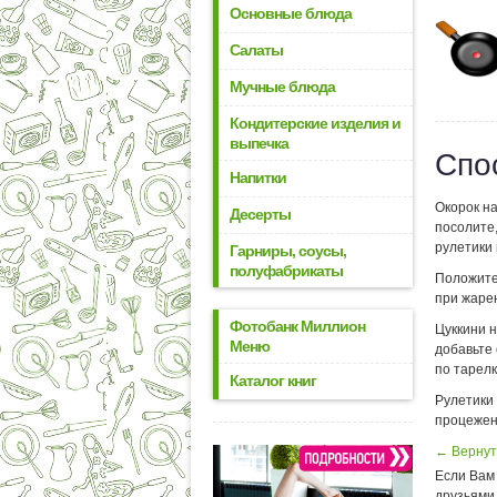
Основные блюда
Салаты
Мучные блюда
Кондитерские изделия и
выпечка
Спо
Напитки
Окорок н
Десерты
посолите,
рулетики 
Гарниры, соусы,
полуфабрикаты
Положите
при жаре
Фотобанк Миллион
Цуккини н
Меню
добавьте 
по тарелк
Каталог книг
Рулетики
процежен
← Вернут
Если Вам 
друзьями