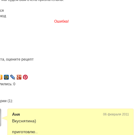
ся
 код
Ошибка!
та, оцените рецепт
8
лились: 0
ии (1):
Аня
06 февраля 2011
Вкуснятина)
приготовлю..