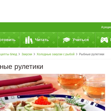
Аукци
отовить
Читать
Учиться
ецепты блюд
Закуски
Холодные закуски с рыбой
Рыбные рулетики
ные рулетики