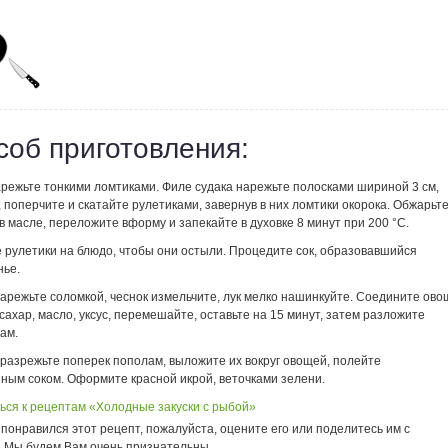
соб приготовления:
арежьте тонкими ломтиками. Филе судака нарежьте полосками шириной 3 см,
 поперчите и скатайте рулетиками, завернув в них ломтики окорока. Обжарьт
в масле, переложите вформу и запекайте в духовке 8 минут при 200 °С.
 рулетики на блюдо, чтобы они остыли. Процедите сок, образовавшийся
нье.
арежьте соломкой, чеснок измельчите, лук мелко нашинкуйте. Соедините ово
сахар, масло, уксус, перемешайте, оставьте на 15 минут, затем разложите
ам.
 разрежьте поперек пополам, выложите их вокруг овощей, полейте
ным соком. Оформите красной икрой, веточками зелени.
ься к рецептам «Холодные закуски с рыбой»
понравился этот рецепт, пожалуйста, оцените его или поделитесь им с
. Мы будем Вам очень признательны.