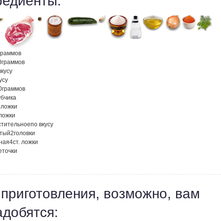
редиенты:
граммов
0
граммов
вкусу
усу
0
граммов
убчика
. ложки
 ложки
стительное
по вкусу
атый
2
головки
сная
4
ст. ложки
еточки
 приготовления, возможно, вам
адобятся: