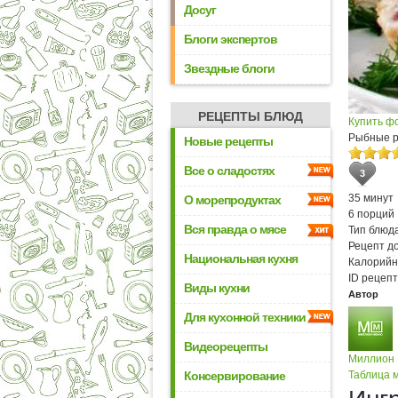
Досуг
Блоги экспертов
Звездные блоги
РЕЦЕПТЫ БЛЮД
Купить ф
Рыбные р
Новые рецепты
Все о сладостях
3
35 минут
О морепродуктах
6 порций
Вся правда о мясе
Тип блюда
Рецепт д
Национальная кухня
Калорийн
ID рецепт
Виды кухни
Автор
Для кухонной техники
Видеорецепты
Миллион
Консервирование
Таблица м