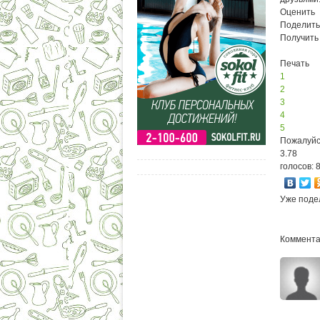
Оценить
Поделить
Получить
Печать
1
2
3
4
5
Пожалуйс
3.78
голосов: 
Уже поде
Комментар