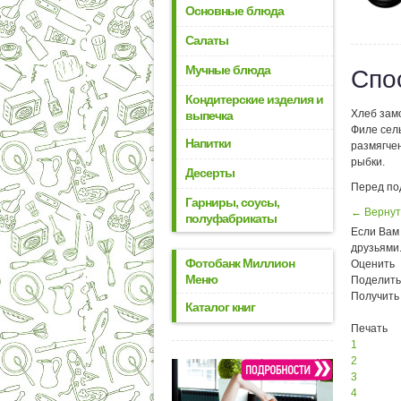
Основные блюда
Салаты
Мучные блюда
Спо
Кондитерские изделия и
Хлеб замо
выпечка
Филе сель
Напитки
размягчен
рыбки.
Десерты
Перед по
Гарниры, соусы,
← Вернут
полуфабрикаты
Если Вам 
друзьями
Фотобанк Миллион
Оценить
Меню
Поделить
Получить
Каталог книг
Печать
1
2
3
4