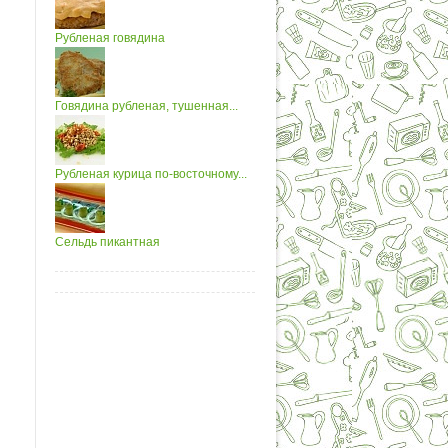
Рубленая говядина
Говядина рубленая, тушенная...
Рубленая курица по-восточному...
Сельдь пикантная