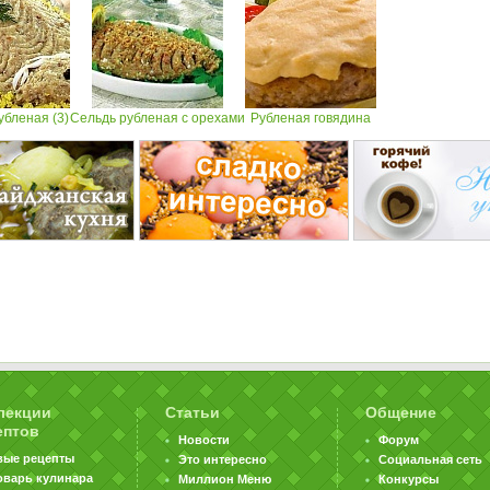
убленая (3)
Сельдь рубленая с орехами
Рубленая говядина
лекции
Статьи
Общение
ептов
Новости
Форум
вые рецепты
Это интересно
Социальная сеть
оварь кулинара
Миллион Меню
Конкурсы