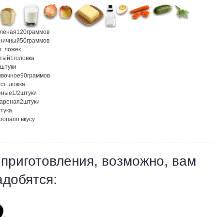
оленая
120
граммов
ничный
50
граммов
т. ложек
атый
1
головка
штуки
ивочное
90
граммов
1
ст. ложка
еные
1/2
штуки
вареная
2
штуки
тука
кропа
по вкусу
 приготовления, возможно, вам
адобятся: