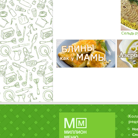
Сельдь р
Кол
рец
Но
Сл