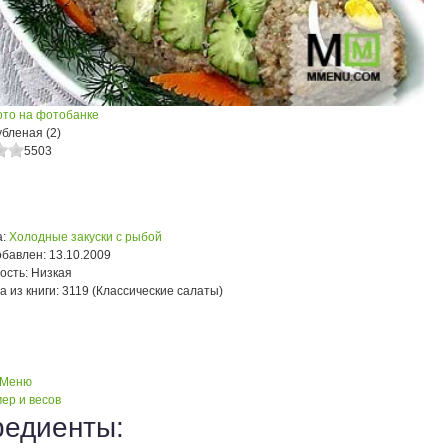
ото на фотобанке
бленая (2)
5503
:
Холодные закуски с рыбой
обавлен:
13.10.2009
ость:
Низкая
а из книги:
3119 (Классические салаты)
 Меню
ер и весов
редиенты: