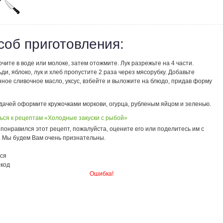
соб приготовления:
чите в воде или молоке, затем отожмите. Лук разрежьте на 4 части.
ди, яблоко, лук и хлеб пропустите 2 раза через мясорубку. Добавьте
ное сливочное масло, уксус, взбейте и выложите на блюдо, придав форму
дачей оформите кружочками моркови, огурца, рубленым яйцом и зеленью.
ься к рецептам «Холодные закуски с рыбой»
понравился этот рецепт, пожалуйста, оцените его или поделитесь им с
. Мы будем Вам очень признательны.
ся
 код
Ошибка!