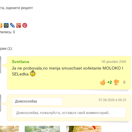
та, оцените рецепт
4
лились: 0
ии (1):
Svetlana
08 декабря 2006
Ja ne probovala,no menja smuschaet so4etanie MOLOKO I
SELedka.
+2
0
07.08.2026 в 06:23
Домохозяйка, пожалуйста, оставьте свой комментарий...