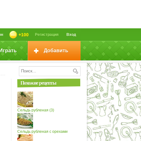
+100
он
Регистрация
Вход
Играть
Добавить
Похожие рецепты
Сельдь рубленая (3)
Сельдь рубленая с орехами