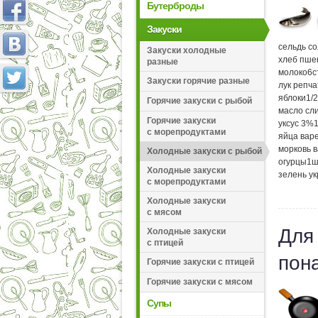
Бутерброды
Закуски
сельдь с
Закуски холодные
хлеб пше
разные
молоко
6
с
Закуски горячие разные
лук репч
яблоки
1/2
Горячие закуски с рыбой
масло сл
Горячие закуски
уксус 3%
с морепродуктами
яйца вар
морковь 
Холодные закуски с рыбой
огурцы
1
ш
Холодные закуски
зелень у
с морепродуктами
Холодные закуски
с мясом
Для
Холодные закуски
с птицей
пон
Горячие закуски с птицей
Горячие закуски с мясом
Супы