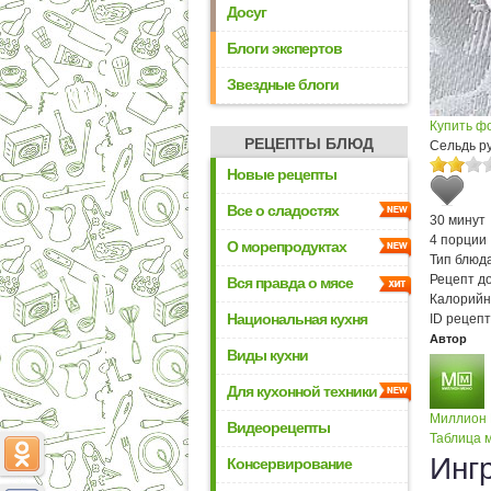
Досуг
Блоги экспертов
Звездные блоги
Купить ф
РЕЦЕПТЫ БЛЮД
Сельдь ру
Новые рецепты
Все о сладостях
30 минут
4 порции
О морепродуктах
Тип блюда
Рецепт д
Вся правда о мясе
Калорийн
Национальная кухня
ID рецепт
Автор
Виды кухни
Для кухонной техники
Миллион
Видеорецепты
Таблица м
Инг
Консервирование