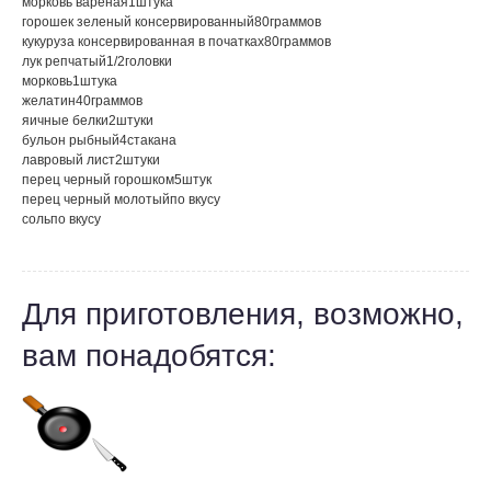
морковь вареная
1
штука
горошек зеленый консервированный
80
граммов
кукуруза консервированная в початках
80
граммов
лук репчатый
1/2
головки
морковь
1
штука
желатин
40
граммов
яичные белки
2
штуки
бульон рыбный
4
стакана
лавровый лист
2
штуки
перец черный горошком
5
штук
перец черный молотый
по вкусу
соль
по вкусу
Для приготовления, возможно,
вам понадобятся: