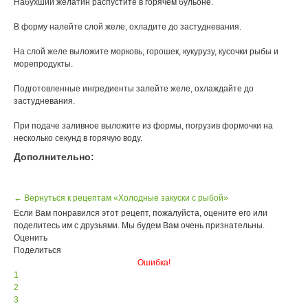
Набухший желатин распустите в горячем бульоне.
В форму налейте слой желе, охладите до застудневания.
На слой желе выложите морковь, горошек, кукурузу, кусочки рыбы и
морепродукты.
Подготовленные ингредиенты залейте желе, охлаждайте до
застудневания.
При подаче заливное выложите из формы, погрузив формочки на
несколько секунд в горячую воду.
Дополнительно:
← Вернуться к рецептам «Холодные закуски с рыбой»
Если Вам понравился этот рецепт, пожалуйста, оцените его или
поделитесь им с друзьями. Мы будем Вам очень признательны.
Оценить
Поделиться
Ошибка!
1
2
3