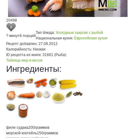
10498
2
Тип блюда:
Холодные закуски с рыбой
? минут
6 порций
Национальная кухня:
Европейская кухня
Рецепт добавлен:
27.08.2012
Калорийность:
Низкая
ID рецепта из книги:
31661 (Рыба)
Таблица мер и весов
Ингредиенты:
филе судака
200
граммов
морской коктейль
150
граммов