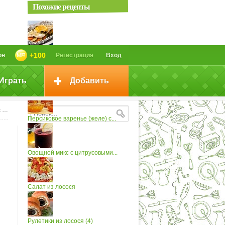
Похожие рецепты
Рыба с цитрусовыми
+100
он
Регистрация
Вход
Играть
Добавить
Камбала гриль с цитрусовыми
и
Персиковое варенье (желе) с...
Овощной микс с цитрусовыми...
Салат из лосося
Рулетики из лосося (4)