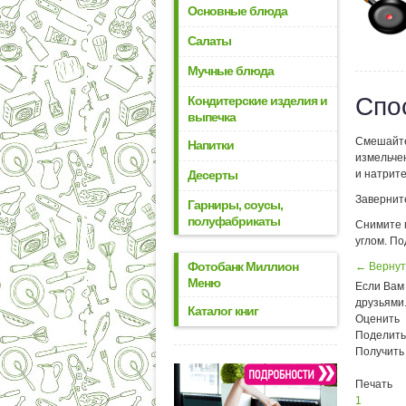
Основные блюда
Салаты
Мучные блюда
Спо
Кондитерские изделия и
выпечка
Смешайте 
Напитки
измельче
Десерты
и натрит
Заверните
Гарниры, соусы,
полуфабрикаты
Снимите 
углом. По
Фотобанк Миллион
← Вернут
Меню
Если Вам 
друзьями
Каталог книг
Оценить
Поделить
Получить
Печать
1