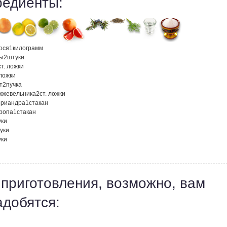
редиенты:
ося
1
килограмм
ы
2
штуки
ст. ложки
 ложки
т
2
пучка
жжевельника
2
ст. ложки
ориандра
1
стакан
кропа
1
стакан
уки
уки
уки
 приготовления, возможно, вам
адобятся: