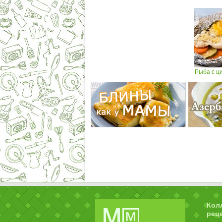
Рыба с ц
Кол
рец