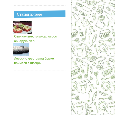
Статьи по теме
Свинину вместо мяса лосося
обнаружили в...
Лосося с крестом на брюхе
поймали в Швеции