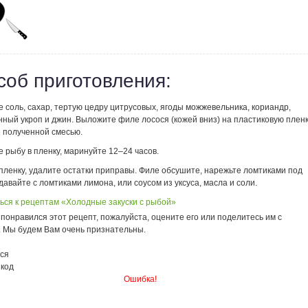
соб приготовления:
соль, сахар, тертую цедру цитрусовых, ягоды можжевельника, кориандр,
нный укроп и джин. Выложите филе лосося (кожей вниз) на пластиковую плен
е полученной смесью.
 рыбу в пленку, маринуйте 12–24 часов.
пленку, удалите остатки приправы. Филе обсушите, нарежьте ломтиками под
давайте с ломтиками лимона, или соусом из уксуса, масла и соли.
ься к рецептам «Холодные закуски с рыбой»
понравился этот рецепт, пожалуйста, оцените его или поделитесь им с
. Мы будем Вам очень признательны.
ся
 код
Ошибка!