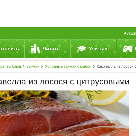
Аукци
отовить
Читать
Учиться
ецепты блюд
Закуски
Холодные закуски с рыбой
Каравелла из лосося с цитрусовым
авелла из лосося с цитрусовыми