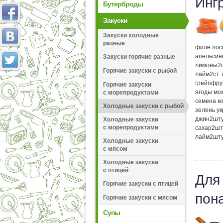
Инг
Бутерброды
Закуски
Закуски холодные
разные
филе лос
апельсин
Закуски горячие разные
лимоны
2
Горячие закуски с рыбой
лайм
2
ст.
грейпфру
Горячие закуски
ягоды мо
с морепродуктами
семена к
Холодные закуски с рыбой
зелень у
джин
2
шт
Холодные закуски
с морепродуктами
сахар
2
шт
лайм
2
шт
Холодные закуски
с мясом
Холодные закуски
с птицей
Для
Горячие закуски с птицей
пон
Горячие закуски с мясом
Супы