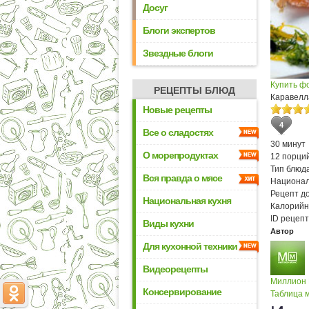
Досуг
Блоги экспертов
Звездные блоги
Купить ф
РЕЦЕПТЫ БЛЮД
Каравелл
Новые рецепты
4
Все о сладостях
30 минут
О морепродуктах
12 порци
Тип блюда
Вся правда о мясе
Национал
Рецепт д
Национальная кухня
Калорийн
ID рецепт
Виды кухни
Автор
Для кухонной техники
Видеорецепты
Миллион
Консервирование
Таблица м