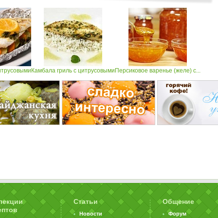
итрусовыми
Камбала гриль с цитрусовыми
Персиковое варенье (желе) с...
лекции
Статьи
Общение
ептов
Новости
Форум