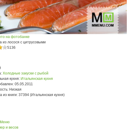
ото на фотобанке
а из лосося с цитрусовыми
5136
й
:
Холодные закуски с рыбой
ьная кухня:
Итальянская кухня
обавлен:
05.05.2011
ость:
Низкая
а из книги:
37394 (Итальянская кухня)
 Меню
ер и весов