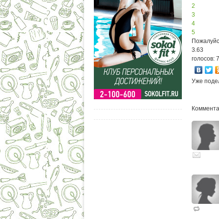
2
3
4
5
Пожалуйс
3.63
голосов: 
Уже поде
Комментар