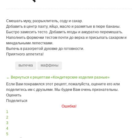
Смешать муку, разрыхлитель, соду и сахар.
Добавить в центр пахту, яйцо, масло и размятые в пюре бананы.
Быстро замесить тесто. Добавить ягоды и аккуратно перемешать.
Наполнить формочки тестом почти до верха и присыпать сахаром и
миндальными лепестками.
Выпечь в разогретой духовке до готовности.
Приятного аппетита!
выпечка
маффины
← Вернуться к рецептам «Кондитерские изделия разные»
Если Вам понравился этот рецепт, пожалуйста, оцените его или
поделитесь им с друзьями. Мы будем Вам очень признательны.
Оценить
Поделиться
Ошибка!
1
2
3
4
5