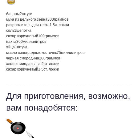
бананы
2
штуки
мука из цельного зерна
300
граммов
разрыхлитель для теста
1.5
ч. ложки
соль
1
щепотка
сахар коричневый
100
граммов
пахта
300
миллилитров
яйца
1
штука
масло виноградных косточек
75
миллилитров
черная смородина
200
граммов
хлопья миндальные
2
ст. ложки
сахар коричневый
1.5
ст. ложки
Для приготовления, возможно,
вам понадобятся: