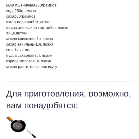
мука пшеничная
250
граммов
вода
250
граммов
сахар
60
граммов
какао-порошок
1
ст. ложка
цедра апельсина тертая
2
ст. ложки
яйца
3
штуки
масло сливочное
1
ч. ложка
сахар ванильный
1
ч. ложка
соль
1
ч. ложка
пудра сахарная
3
ст. ложки
корица молотая
1
ч. ложка
масло растительное
по вкусу
Для приготовления, возможно,
вам понадобятся: