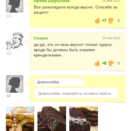
Ирина Шурыгина
15 мая 2012
Все шоколадное всегда вкусно. Спасибо за
рецепт!
+7
0
Сократ
16 мая 2012
да-да, это оч-чень вкусно! только чуррос
вроде бы должны быть этакими
крендельками..
+8
0
Домохозяйка, пожалуйста, оставьте свой комментарий...