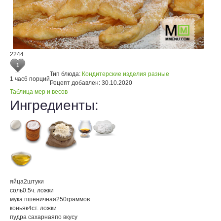
2244
1
Тип блюда:
Кондитерские изделия разные
1 час
6 порций
Рецепт добавлен:
30.10.2020
Таблица мер и весов
Ингредиенты:
яйца
2
штуки
соль
0.5
ч. ложки
мука пшеничная
250
граммов
коньяк
4
ст. ложки
пудра сахарная
по вкусу