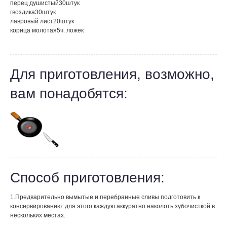
перец душистый
30
штук
гвоздика
30
штук
лавровый лист
20
штук
корица молотая
5
ч. ложек
Для приготовления, возможно,
вам понадобятся:
Способ приготовления:
1.Предварительно вымытые и перебранные сливы подготовить к
консервированию: для этого каждую аккуратно наколоть зубочисткой в
нескольких местах.