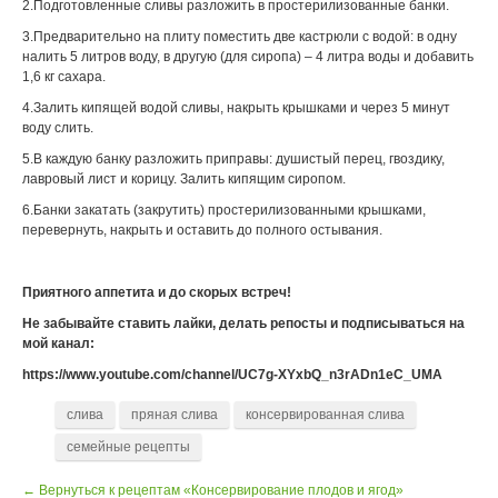
2.Подготовленные сливы разложить в простерилизованные банки.
3.Предварительно на плиту поместить две кастрюли с водой: в одну
налить 5 литров воду, в другую (для сиропа) – 4 литра воды и добавить
1,6 кг сахара.
4.Залить кипящей водой сливы, накрыть крышками и через 5 минут
воду слить.
5.В каждую банку разложить приправы: душистый перец, гвоздику,
лавровый лист и корицу. Залить кипящим сиропом.
6.Банки закатать (закрутить) простерилизованными крышками,
перевернуть, накрыть и оставить до полного остывания.
Приятного аппетита и до скорых встреч!
Не забывайте ставить лайки, делать репосты и подписываться на
мой канал:
https://www.youtube.com/channel/UC7g-XYxbQ_n3rADn1eC_UMA
слива
пряная слива
консервированная слива
семейные рецепты
← Вернуться к рецептам «Консервирование плодов и ягод»