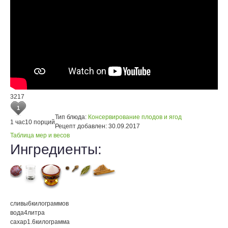
3217
1
Тип блюда:
Консервирование плодов и ягод
1 час
10 порций
Рецепт добавлен:
30.09.2017
Таблица мер и весов
Ингредиенты:
сливы
6
килограммов
вода
4
литра
сахар
1.6
килограмма