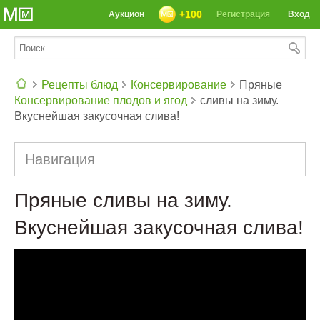
+100
Аукцион
Регистрация
Вход
Рецепты блюд
Консервирование
Пряные
Консервирование плодов и ягод
сливы на зиму.
СЕГОДНЯ: 39142 РЕЦЕПТА
Вкуснейшая закусочная слива!
Навигация
Пряные сливы на зиму.
Вкуснейшая закусочная слива!