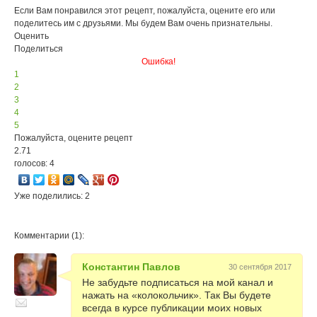
Если Вам понравился этот рецепт, пожалуйста, оцените его или
поделитесь им с друзьями. Мы будем Вам очень признательны.
Оценить
Поделиться
Ошибка!
1
2
3
4
5
Пожалуйста, оцените рецепт
2.71
голосов: 4
Уже поделились: 2
Комментарии (1):
Константин Павлов
30 сентября 2017
Не забудьте подписаться на мой канал и
нажать на «колокольчик». Так Вы будете
всегда в курсе публикации моих новых