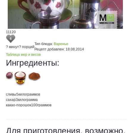
11120
6
Тип блюда:
Варенье
? минут
? порций
Рецепт добавлен:
18.08.2014
Таблица мер и весов
Ингредиенты:
сливы
5
килограммов
сахар
3
килограмма
какао-порошок
100
граммов
Для приготовления, возможно,