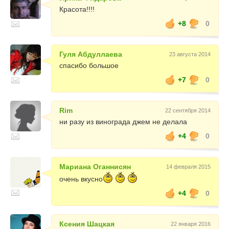
Красота!!!!
+8
0
Гуля Абдуллаева
23 августа 2014
спасибо большое
+7
0
Rim
22 сентября 2014
ни разу из винограда джем не делала
+4
0
Мариана Оганнисян
14 февраля 2015
очень вкусно
+4
0
Ксения Шацкая
22 января 2016