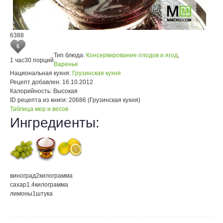
6388
5
Тип блюда:
Консервирование плодов и ягод
,
1 час
30 порций
Варенье
Национальная кухня:
Грузинская кухня
Рецепт добавлен:
16.10.2012
Калорийность:
Высокая
ID рецепта из книги:
20686 (Грузинская кухня)
Таблица мер и весов
Ингредиенты:
виноград
2
килограмма
сахар
1.4
килограмма
лимоны
1
штука