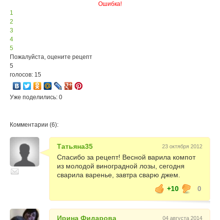
Ошибка!
1
2
3
4
5
Пожалуйста, оцените рецепт
5
голосов: 15
Уже поделились: 0
Комментарии (6):
Татьяна35
23 октября 2012
Спасибо за рецепт! Весной варила компот
из молодой виноградной лозы, сегодня
сварила варенье, завтра сварю джем.
+10
0
Ирина Фидарова
04 августа 2014