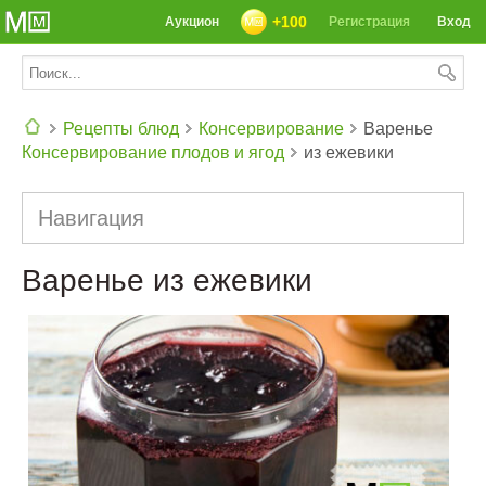
+100
Аукцион
Регистрация
Вход
Рецепты блюд
Консервирование
Варенье
Консервирование плодов и ягод
из ежевики
СЕГОДНЯ: 39142 РЕЦЕПТА
Навигация
Варенье из ежевики