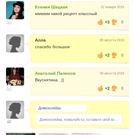
Ксения Шацкая
22 января 2016
ммммм какой рецепт классный
+3
0
Алла
05 августа 2019
спасибо большое
+2
0
Анатолий Палихов
08 августа 2019
Вкуснятина...))
+2
0
Домохозяйка, пожалуйста, оставьте свой комментарий...