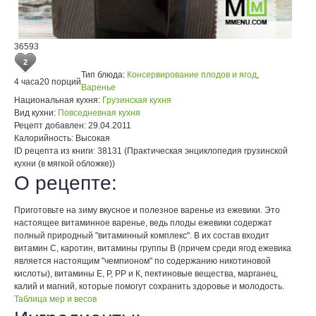
36593
2
Тип блюда:
Консервирование плодов и ягод
,
4 часа
20 порций
Варенье
Национальная кухня:
Грузинская кухня
Вид кухни:
Повседневная кухня
Рецепт добавлен:
29.04.2011
Калорийность:
Высокая
ID рецепта из книги:
38131 (Практическая энциклопедия грузинской
кухни (в мягкой обложке))
О рецепте:
Приготовьте на зиму вкусное и полезное варенье из ежевики. Это
настоящее витаминное варенье, ведь плоды ежевики содержат
полный природный "витаминный комплекс". В их состав входит
витамин С, каротин, витамины группы В (причем среди ягод ежевика
является настоящим "чемпионом" по содержанию никотиновой
кислоты), витамины Е, Р, РР и К, пектиновые вещества, марганец,
калий и магний, которые помогут сохранить здоровье и молодость.
Таблица мер и весов