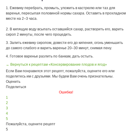
1. Ежевику перебрать, промыть, уложить в кастрюлю или таз для
варенья, пересыпая половиной нормы сахара. Оставить в прохладном
месте на 2–3 часа.
2. В кипящую воду всыпать оставшийся сахар, растворить его, варить
сироп 2 минуты, после чего процедить.
3. Залить ежевику сиропом, довести его до кипения, огонь уменьшить
до самого слабого и варить варенье 20–30 минут, снимая пену.
4. Готовое варенье разлить по банкам, дать остыть.
← Вернуться к рецептам «Консервирование плодов и ягод»
Если Вам понравился этот рецепт, пожалуйста, оцените его или
поделитесь им с друзьями. Мы будем Вам очень признательны.
Оценить
Поделиться
Ошибка!
1
2
3
4
5
Пожалуйста, оцените рецепт
5