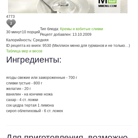
4773
2
Тип блюда:
Кремы и взбитые сливки
30 минут
10 порций
Рецепт добавлен:
13.10.2009
Калорийность:
Средняя
ID рецепта из книги:
9530 (Миллион меню для гурманов и не только…)
Таблица мер и весов
Ингредиенты:
ягоды свежие или замороженные - 700 г
сливки густые - 800 г
желатин - 20 г
ванилин - на кончике ножа
сахар - 4 ст. ложки
сок цедра тертая 1 лимона
сироп облепиховый - 6 ст. ложек
Для приготовления, возможно,