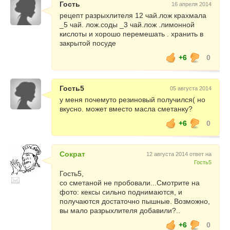
Гость
16 апреля 2014
рецепт разрыхлителя 12 чай.лож крахмала
_5 чай. лож.соды _3 чай.лож .лимонной
кислоты и хорошо перемешать . хранить в
закрытой посуде
+6
0
Гость5
05 августа 2014
у меня почемуто резиновый получился( но
вкусно. может вместо масла сметанку?
+6
0
Сократ
12 августа 2014 ответ на
Гость5
Гость5,
со сметаной не пробовали...Смотрите на
фото: кексы сильно поднимаются, и
получаются достаточно пышные. Возможно,
вы мало разрыхлителя добавили?..
+6
0