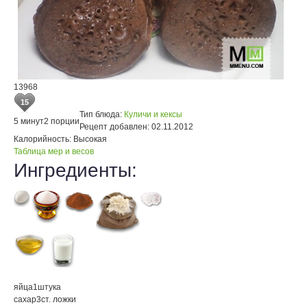
13968
15
Тип блюда:
Куличи и кексы
5 минут
2 порции
Рецепт добавлен:
02.11.2012
Калорийность:
Высокая
Таблица мер и весов
Ингредиенты:
яйца
1
штука
сахар
3
ст. ложки