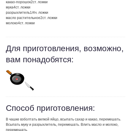
какао-порошок
2
ст. ложки
мука
4
ст. ложки
разрыхлитель
1/4
ч. ложки
масло растительное
2
ст. ложки
молоко
4
ст. ложки
Для приготовления, возможно,
вам понадобятся:
Способ приготовления:
В чашке взболтать вилкой яйцо, всыпать сахар и какао, перемешать.
Всыпать муку и разрыхлитель, перемешать. Влить масло и молоко,
перемешать.