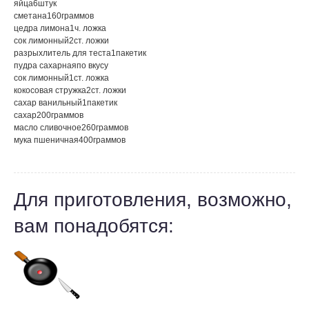
яйца
6
штук
сметана
160
граммов
цедра лимона
1
ч. ложка
сок лимонный
2
ст. ложки
разрыхлитель для теста
1
пакетик
пудра сахарная
по вкусу
сок лимонный
1
ст. ложка
кокосовая стружка
2
ст. ложки
сахар ванильный
1
пакетик
сахар
200
граммов
масло сливочное
260
граммов
мука пшеничная
400
граммов
Для приготовления, возможно,
вам понадобятся: