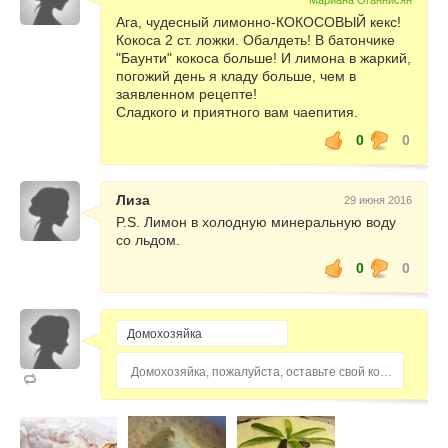
Мариана Оганнисян
Ага, чудесный лимонно-КОКОСОВЫЙ кекс!
Кокоса 2 ст. ложки. Обалдеть! В батончике
"Баунти" кокоса больше! И лимона в жаркий,
погожий день я кладу больше, чем в
заявленном рецепте!
Сладкого и приятного вам чаепития.
0
0
Лиза
29 июня 2016
P.S. Лимон в холодную минеральную воду
со льдом.
0
0
Домохозяйка, пожалуйста, оставьте свой комментарий...