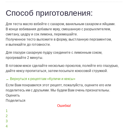
Способ приготовления:
Для теста масло взбейте с сахаром, ванильным сахаром и яйцами.
В конце взбивания добавьте муку, смешанную с разрыхлителем,
сметану, цедру и сок лимона, перемешайте.
Полученное тесто выложите в форму, выстланную пергаментом,
и выпекайте до готовности.
Для глазури сахарную пудру соедините с лимонным соком,
прогревайте 2 минуты.
В готовом кексе сделайте несколько проколов, полейте его глазурью,
дайте кексу пропитаться, затем посыпьте кокосовой стружкой.
← Вернуться к рецептам «Куличи и кексы»
Если Вам понравился этот рецепт, пожалуйста, оцените его или
поделитесь им с друзьями. Мы будем Вам очень признательны.
Оценить
Поделиться
Ошибка!
1
2
3
4