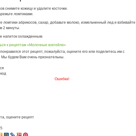
ов снимите кожицу и удалите косточки.
арежьте ломтиками.
 ломтики абрикосов, сахар, добавьте молоко, измельченный лед и взбивайте
м 2 минуты.
е напиток охлажденным.
ься к рецептам «Молочные коктейли»
понравился этот рецепт, пожалуйста, оцените его или поделитесь им с
. Мы будем Вам очень признательны.
ся
 код
Ошибка!
та, оцените рецепт
15