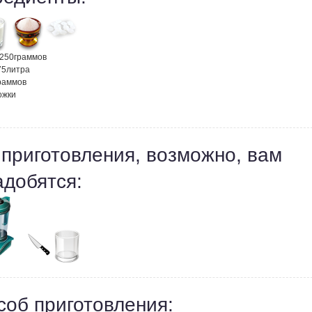
250
граммов
75
литра
раммов
ложки
 приготовления, возможно, вам
адобятся:
соб приготовления: