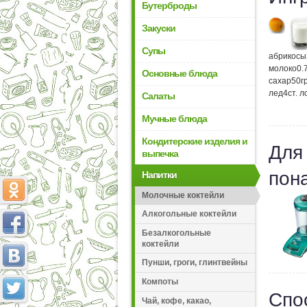
Бутерброды
Закуски
Супы
абрикосы
молоко
0.
Основные блюда
сахар
50
г
лед
4
ст. 
Салаты
Мучные блюда
Кондитерские изделия и
Для
выпечка
пон
Напитки
Молочные коктейли
Алкогольные коктейли
Безалкогольные
коктейли
Пунши, гроги, глинтвейны
Компоты
Спо
Чай, кофе, какао,