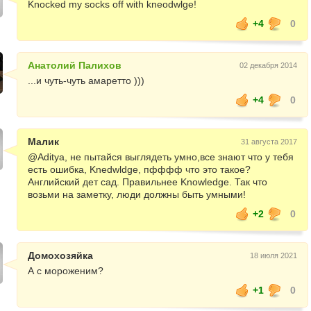
Knocked my socks off with kneodwlge!
+4
0
Анатолий Палихов
02 декабря 2014
...и чуть-чуть амаретто )))
+4
0
Малик
31 августа 2017
@Aditya, не пытайся выглядеть умно,все знают что у тебя
есть ошибка, Knedwldge, пфффф что это такое?
Английский дет сад. Правильнее Knowledge. Так что
возьми на заметку, люди должны быть умными!
+2
0
Домохозяйка
18 июля 2021
А с мороженим?
+1
0