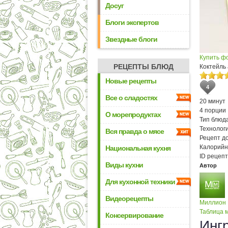
Досуг
Блоги экспертов
Звездные блоги
Купить ф
РЕЦЕПТЫ БЛЮД
Коктейль
Новые рецепты
4
Все о сладостях
20 минут
4 порции
О морепродуктах
Тип блюда
Технологи
Вся правда о мясе
Рецепт д
Калорийн
Национальная кухня
ID рецепт
Виды кухни
Автор
Для кухонной техники
Видеорецепты
Миллион
Таблица м
Консервирование
Инг