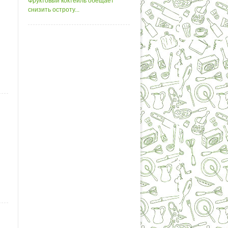
Фруктовый коктейль обещает
снизить остроту...