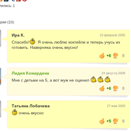
лились: 1
рии (10):
Ира К.
10 февраля 2005
Спасибо!
Я очень люблю коктейли и теперь учусь их
готовить. Наверняка очень вкусно!
+6
0
Лидия Комардина
24 августа 2008
Мне с детьми на 5, а вот муж не оценил
+6
0
Татьяна Лобачева
27 мая 2009
очень вкусно
+5
0