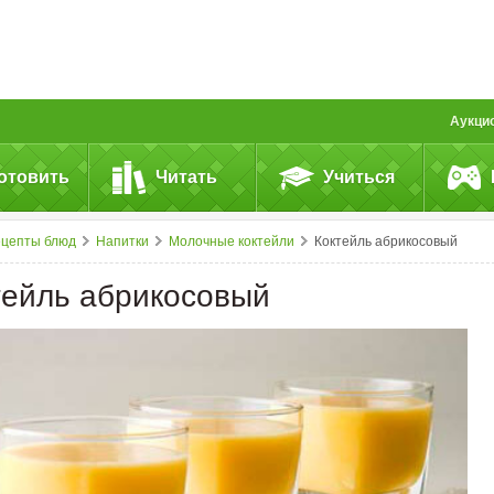
Аукци
отовить
Читать
Учиться
ецепты блюд
Напитки
Молочные коктейли
Коктейль абрикосовый
тейль абрикосовый