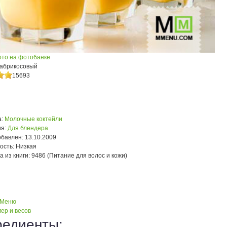
ото на фотобанке
 абрикосовый
15693
:
Молочные коктейли
я:
Для блендера
обавлен:
13.10.2009
ость:
Низкая
а из книги:
9486 (Питание для волос и кожи)
 Меню
ер и весов
редиенты: