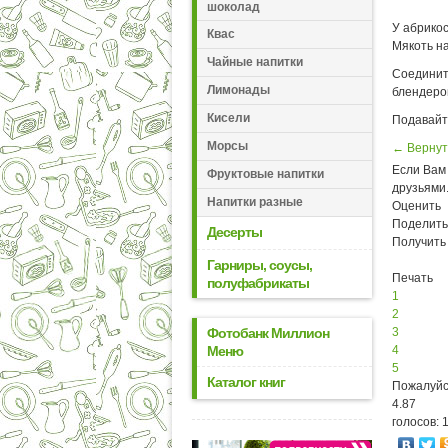
шоколад
У абрикос
Квас
Мякоть н
Чайные напитки
Соедините
Лимонады
блендеро
Кисели
Подавайт
Морсы
← Вернут
Если Вам 
Фруктовые напитки
друзьями
Напитки разные
Оценить
Поделить
Десерты
Получить
Гарниры, соусы,
Печать
полуфабрикаты
1
2
Фотобанк Миллион
3
Меню
4
5
Каталог книг
Пожалуйс
4.87
голосов: 