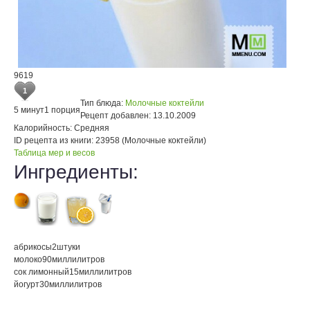
9619
1
Тип блюда:
Молочные коктейли
5 минут
1 порция
Рецепт добавлен:
13.10.2009
Калорийность:
Средняя
ID рецепта из книги:
23958 (Молочные коктейли)
Таблица мер и весов
Ингредиенты:
абрикосы
2
штуки
молоко
90
миллилитров
сок лимонный
15
миллилитров
йогурт
30
миллилитров