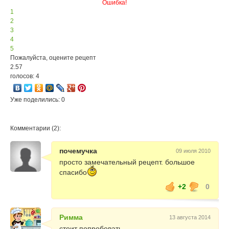
Ошибка!
1
2
3
4
5
Пожалуйста, оцените рецепт
2.57
голосов: 4
Уже поделились: 0
Комментарии (2):
почемучка
09 июля 2010
просто замечательный рецепт. большое
спасибо
+2
0
Римма
13 августа 2014
стоит попробовать