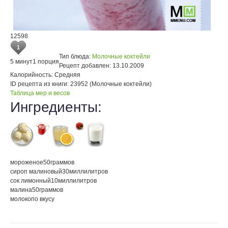
12598
1
Тип блюда:
Молочные коктейли
5 минут
1 порция
Рецепт добавлен:
13.10.2009
Калорийность:
Средняя
ID рецепта из книги:
23952 (Молочные коктейли)
Таблица мер и весов
Ингредиенты:
мороженое
50
граммов
сироп малиновый
30
миллилитров
сок лимонный
10
миллилитров
малина
50
граммов
молоко
по вкусу