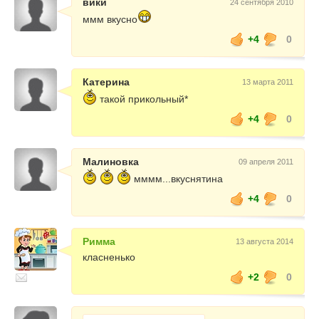
вики
24 сентября 2010
ммм вкусно
+4
0
Катерина
13 марта 2011
такой прикольный*
+4
0
Малиновка
09 апреля 2011
мммм...вкуснятина
+4
0
Римма
13 августа 2014
класненько
+2
0