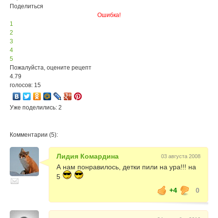
Поделиться
Ошибка!
1
2
3
4
5
Пожалуйста, оцените рецепт
4.79
голосов: 15
Уже поделились: 2
Комментарии (5):
Лидия Комардина
03 августа 2008
А нам понравилось, детки пили на ура!!! на
5
+4
0