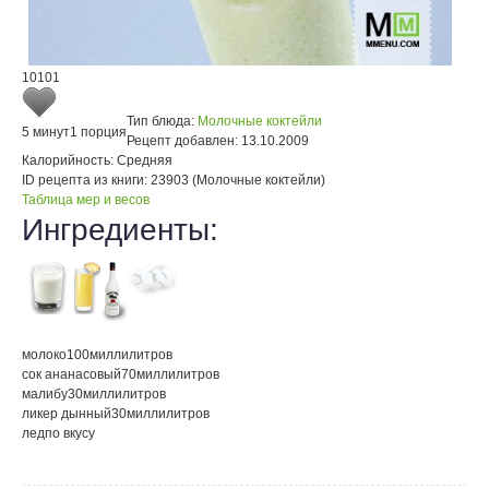
10101
Тип блюда:
Молочные коктейли
5 минут
1 порция
Рецепт добавлен:
13.10.2009
Калорийность:
Средняя
ID рецепта из книги:
23903 (Молочные коктейли)
Таблица мер и весов
Ингредиенты:
молоко
100
миллилитров
сок ананасовый
70
миллилитров
малибу
30
миллилитров
ликер дынный
30
миллилитров
лед
по вкусу