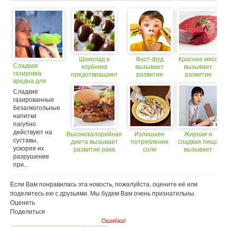
Шоколад и
Фаст-фуд
Красное мясо
Сладкая
клубника
вызывает
вызывает
газировка
предотвращают
развитие
развитие
вредна для
развитие диабета
опасных
сердечно-
суставов
заболеваний
сосудистых
Сладкие
заболеваний
газированные
безалкогольные
напитки
пагубно
действуют на
Высококалорийная
Излишнее
Жирная и
суставы,
диета вызывает
потребление
сладкая пища
ускоряя их
развитие рака
соли
вызывает
разрушение
вызывает
зависимость,
при...
развитие
подобную
аутоиммунных
наркотической
заболеваний
Если Вам понравилась эта новость, пожалуйста, оцените её или
поделитесь ею с друзьями. Мы будем Вам очень признательны.
Оценить
Поделиться
Ошибка!