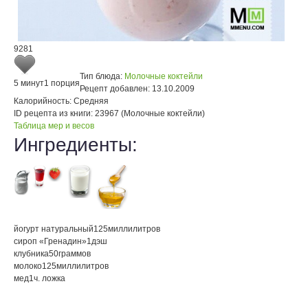
9281
Тип блюда:
Молочные коктейли
5 минут
1 порция
Рецепт добавлен:
13.10.2009
Калорийность:
Средняя
ID рецепта из книги:
23967 (Молочные коктейли)
Таблица мер и весов
Ингредиенты:
йогурт натуральный
125
миллилитров
сироп «Гренадин»
1
дэш
клубника
50
граммов
молоко
125
миллилитров
мед
1
ч. ложка