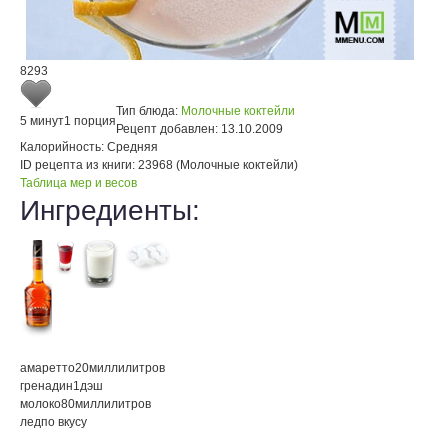
8293
Тип блюда:
Молочные коктейли
5 минут
1 порция
Рецепт добавлен:
13.10.2009
Калорийность:
Средняя
ID рецепта из книги:
23968 (Молочные коктейли)
Таблица мер и весов
Ингредиенты:
амаретто
20
миллилитров
гренадин
1
дэш
молоко
80
миллилитров
лед
по вкусу