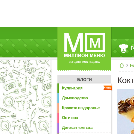
Г
СЕГОДНЯ: 39142 РЕЦЕПТА
Р
Кок
БЛОГИ
Кулинария
Домоводство
Красота и здоровье
Он и она
Детская комната