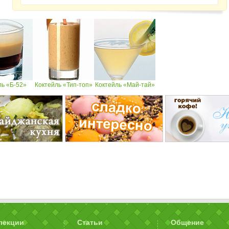
ль «Б-52»
Коктейль «Тип-топ»
Коктейль «Май-тай»
лекции
Статьи
Общение