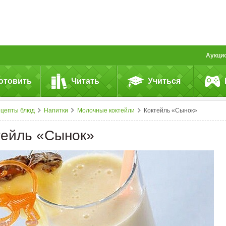
Аукци
отовить
Читать
Учиться
ецепты блюд
Напитки
Молочные коктейли
Коктейль «Сынок»
тейль «Сынок»