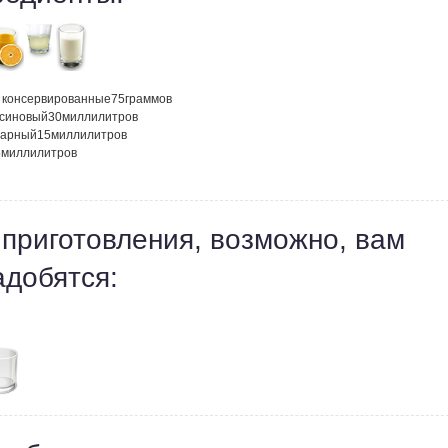
 консервированные
75
граммов
ьсиновый
30
миллилитров
харный
15
миллилитров
5
миллилитров
 приготовления, возможно, вам
адобятся: