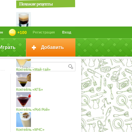
Похожие рецепты
Коктейль «Б-52»
+100
он
Регистрация
Вход
Играть
Добавить
Коктейль «Тип-топ»
Коктейль «Май-тай»
Коктейль «КГБ»
Коктейль «Роб Рой»
Коктейль «МЧС»