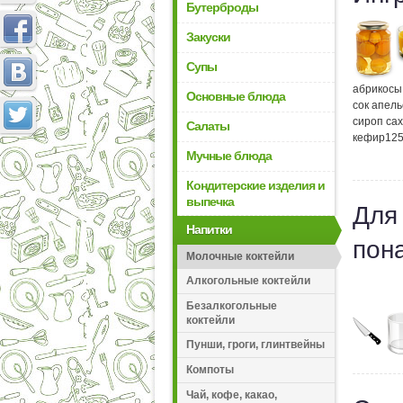
Бутерброды
Закуски
Супы
абрикосы
Основные блюда
сок апел
сироп са
Салаты
кефир
12
Мучные блюда
Кондитерские изделия и
выпечка
Для
Напитки
пон
Молочные коктейли
Алкогольные коктейли
Безалкогольные
коктейли
Пунши, гроги, глинтвейны
Компоты
Чай, кофе, какао,