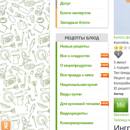
Досуг
Блоги экспертов
Звездные блоги
Купить ф
РЕЦЕПТЫ БЛЮД
Коктейль
Новые рецепты
2
Все о сладостях
5 минут
О морепродуктах
1 порция
Тип блюда
Вся правда о мясе
Рецепт д
Калорийн
Национальная кухня
ID рецепт
Виды кухни
Автор
Для кухонной техники
Видеорецепты
Миллион
Таблица м
Консервирование
Инг