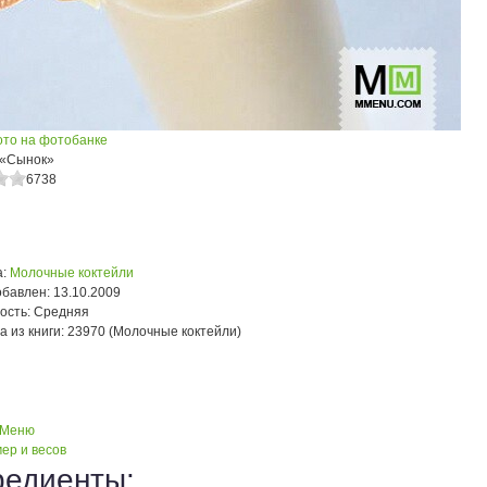
ото на фотобанке
 «Сынок»
6738
:
Молочные коктейли
обавлен:
13.10.2009
ость:
Средняя
а из книги:
23970 (Молочные коктейли)
 Меню
ер и весов
редиенты: