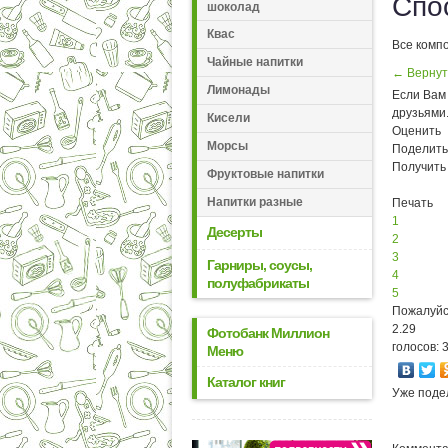
Спо
шоколад
Квас
Все компо
Чайные напитки
← Вернут
Лимонады
Если Вам 
друзьями
Кисели
Оценить
Морсы
Поделить
Получить
Фруктовые напитки
Напитки разные
Печать
1
Десерты
2
3
Гарниры, соусы,
4
полуфабрикаты
5
Пожалуйс
2.29
Фотобанк Миллион
голосов: 
Меню
Каталог книг
Уже поде