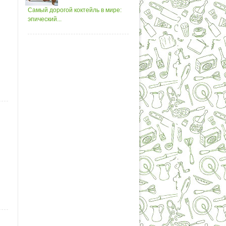
Самый дорогой коктейль в мире:
эпический...