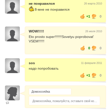
не понравился
26 марта 2010
8-мне не понравился
+1
0
WOW!!!!!
26 июля 2010
Eto prosto super!!!!!!!Sovetyu poprobovat'
VSEM!!!!!!
0
0
sos
11 февраля 2011
надо попробовать
+1
0
Домохозяйка, пожалуйста, оставьте свой комментарий...