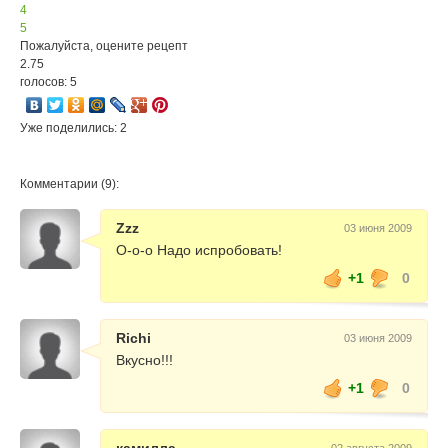
4
5
Пожалуйста, оцените рецепт
2.75
голосов: 5
Уже поделились: 2
Комментарии (9):
Zzz
03 июня 2009
О-о-о Надо испробовать!
+1
0
Richi
03 июня 2009
Вкусно!!!
+1
0