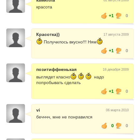
камилла
02 августа 2009
красота
+1
0
Красотка))
17 августа 2009
Получилось вкусно!!! Ням
+1
0
позитиффненькая
16 декабря 2009
выглядет класно
надо
попробывать сделать
+1
0
vi
06 марта 2010
бечччч, мне не понравился
0
0