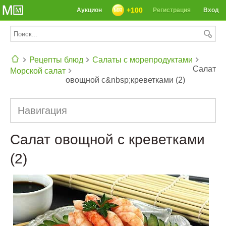
+100
Аукцион
Регистрация
Вход
Рецепты блюд
Салаты с морепродуктами
Салат
Морской салат
овощной с&nbsp;креветками (2)
СЕГОДНЯ: 39142 РЕЦЕПТА
Навигация
Салат овощной с креветками
(2)