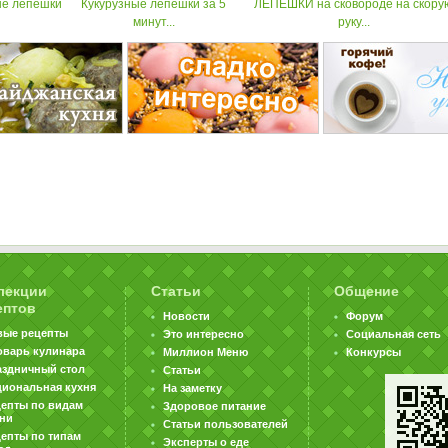
ые лепешки
Кукурузные лепешки за 5
ЛЕПЕШКИ на сковороде на скору
минут...
руку...
лекции
Статьи
Общение
ептов
Новости
Форум
вые рецепты
Это интересно
Социальная сеть
оварь кулинара
Миллион Меню
Конкурсы
аздничный стол
Статьи
циональная кухня
На заметку
цепты по видам
Здоровое питание
хни
Статьи пользователей
епты по типам
Эксперты о еде