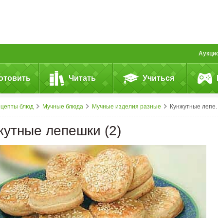
Аукци
отовить
Читать
Учиться
ецепты блюд
Мучные блюда
Мучные изделия разные
Кунжутные лепешки (2)
жутные лепешки (2)