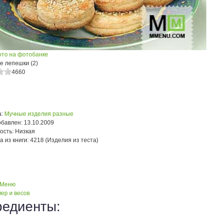
ото на фотобанке
е лепешки (2)
4660
:
Мучные изделия разные
обавлен:
13.10.2009
ость:
Низкая
а из книги:
4218 (Изделия из теста)
 Меню
ер и весов
редиенты: