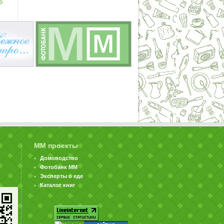
ю
ММ проекты
Домоводство
Фотобанк ММ
Эксперты о еде
Каталог книг