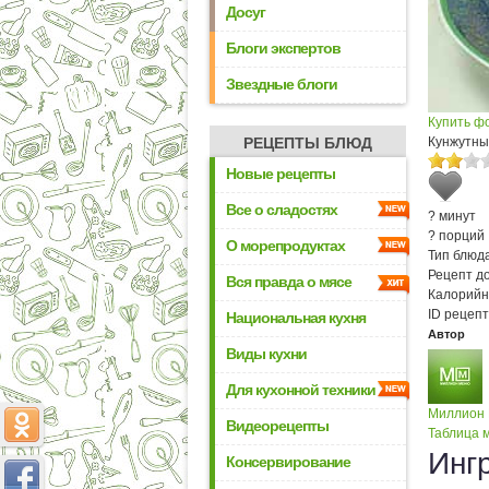
Досуг
Блоги экспертов
Звездные блоги
Купить ф
РЕЦЕПТЫ БЛЮД
Кунжутны
Новые рецепты
Все о сладостях
? минут
? порций
О морепродуктах
Тип блюда
Рецепт д
Вся правда о мясе
Калорийн
ID рецепт
Национальная кухня
Автор
Виды кухни
Для кухонной техники
Миллион
Видеорецепты
Таблица м
Инг
Консервирование