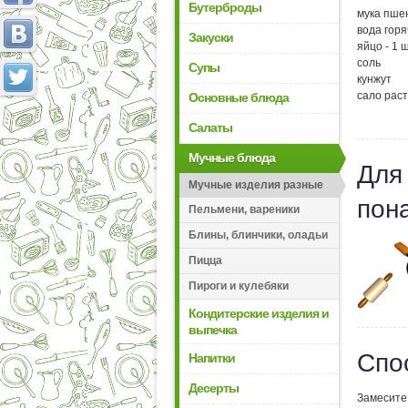
Бутерброды
мука пшен
вода горя
Закуски
яйцо - 1 ш
соль
Супы
кунжут
сало рас
Основные блюда
Салаты
Мучные блюда
Для
Мучные изделия разные
пон
Пельмени, вареники
Блины, блинчики, оладьи
Пицца
Пироги и кулебяки
Кондитерские изделия и
выпечка
Спо
Напитки
Десерты
Замесите