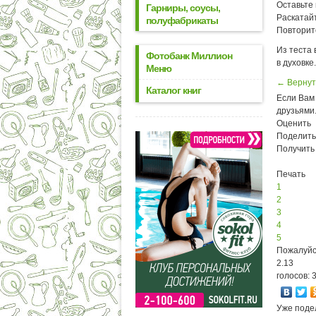
Оставьте 
Гарниры, соусы,
Раскатайт
полуфабрикаты
Повторите
Из теста
Фотобанк Миллион
в духовке.
Меню
← Вернут
Каталог книг
Если Вам 
друзьями
Оценить
Поделить
Получить
Печать
1
2
3
4
5
Пожалуйс
2.13
голосов: 
Уже поде