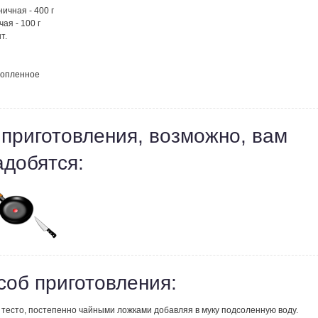
ичная - 400 г
чая - 100 г
т.
топленное
 приготовления, возможно, вам
адобятся:
соб приготовления:
 тесто, постепенно чайными ложками добавляя в муку подсоленную воду.