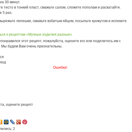
на 30 минут.
е тесто в тонкий пласт, смажьте салом, сложите пополам и раскатайте.
 5 раз.
 вырежьте лепешки, смажьте взбитым яйцом, посыпьте кунжутом и испеките
ься к рецептам «Мучные изделия разные»
понравился этот рецепт, пожалуйста, оцените его или поделитесь им с
. Мы будем Вам очень признательны.
ся
 код
Ошибка!
та, оцените рецепт
3
лились: 2