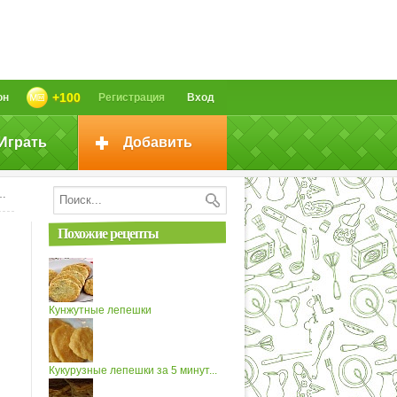
+100
он
Регистрация
Вход
Играть
Добавить
Похожие рецепты
Кунжутные лепешки
Кукурузные лепешки за 5 минут...