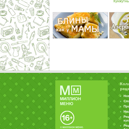
Кунжутн
Кол
рец
Но
Сл
Пр
На
Ре
ку
Рец
© МИЛЛИОН МЕНЮ.