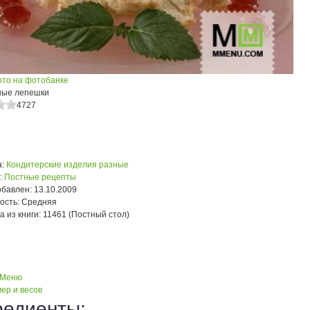
ото на фотобанке
ные лепешки
4727
:
Кондитерские изделия разные
:
Постные рецепты
обавлен:
13.10.2009
ость:
Средняя
а из книги:
11461 (Постный стол)
 Меню
ер и весов
редиенты: