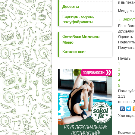
и выпекай
Десерты
Миндальн
Гарниры, соусы,
← Вернут
полуфабрикаты
Если Вам 
друзьями
Фотобанк Миллион
Оценить
Меню
Поделить
Получить
Каталог книг
Печать
1
2
3
4
5
Пожалуйс
2.13
голосов: 
Уже поде
Коммента