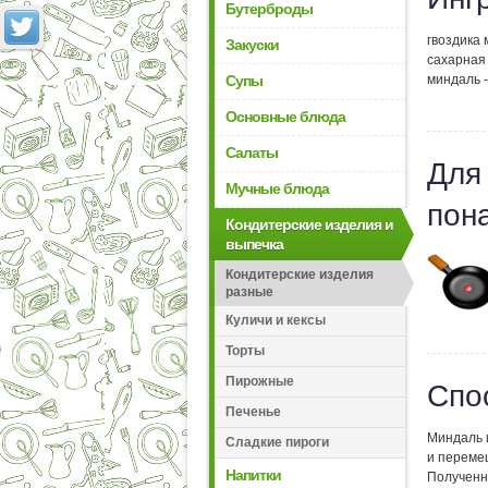
Бутерброды
гвоздика 
Закуски
сахарная 
миндаль -
Супы
Основные блюда
Салаты
Для
Мучные блюда
пон
Кондитерские изделия и
выпечка
Кондитерские изделия
разные
Куличи и кексы
Торты
Пирожные
Спо
Печенье
Миндаль и
Сладкие пироги
и переме
Напитки
Полученн