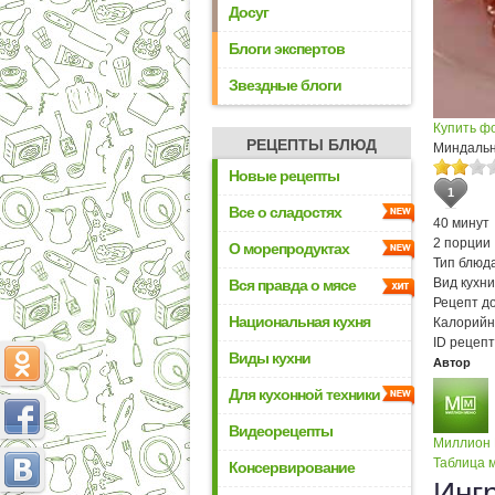
Досуг
Блоги экспертов
Звездные блоги
Купить ф
РЕЦЕПТЫ БЛЮД
Миндаль
Новые рецепты
1
Все о сладостях
40 минут
2 порции
О морепродуктах
Тип блюда
Вид кухни
Вся правда о мясе
Рецепт д
Национальная кухня
Калорийн
ID рецепт
Виды кухни
Автор
Для кухонной техники
Видеорецепты
Миллион
Таблица м
Консервирование
Инг