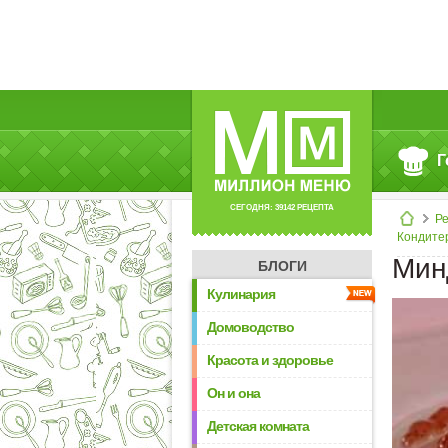
Г
СЕГОДНЯ: 39142 РЕЦЕПТА
Р
Кондите
Мин
БЛОГИ
Кулинария
Домоводство
Красота и здоровье
Он и она
Детская комната