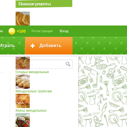
Похожие рецепты
Кукурузные лепешки за 5 минут...
+100
он
Регистрация
Вход
Играть
Добавить
ЛЕПЕШКИ на сковороде на скорую
руку...
Оладьи миндальные
Миндальные трубочки
Кексы миндальные