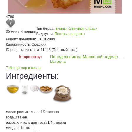
4790
2
Тип блюда:
Блины, блинчики, оладьи
35 минут
4 порции
Вид кухни:
Постные рецепты
Рецепт добавлен:
13.10.2009
Калорийность:
Средняя
ID рецепта из книги:
11448 (Постный стол)
Понедельник на Масленой неделе —
К торжеству:
Встреча
Таблица мер и весов
Ингредиенты:
масло растительное
1/2
стакана
вода
1
стакан
разрыхлитель для теста
1/4
ч. ложки
миндаль
1
стакан