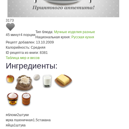
3173
Тип блюда:
Мучные изделия разные
45 минут
4 порции
Национальная кухня:
Русская кухня
Рецепт добавлен:
13.10.2009
Калорийность:
Средняя
ID рецепта из книги:
8381
Таблица мер и весов
Ингредиенты:
яблоки
2
штуки
мука пшеничная
1.5
стакана
яйца
1
штука