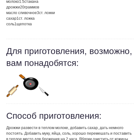
молоко
1.5
стакана
дрожжи
20
граммов
масло сливочное
3
ст. ложки
сахар
1
ст. ложка
соль
1
щепотка
Для приготовления, возможно,
вам понадобятся:
Способ приготовления:
Дрожжи развести в теплом молоке, добавить сахар, дать немного
постоять. Добавить муку, яйца, соль, хорошо перемешать и поставить
в теплое место для брожения на 2 часа. Яблоки очистить от кожицы