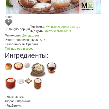
6880
7
Тип блюда:
Мучные изделия разные
30 минут
5 порций
Вид кухни:
Диетическая кухня
Технология:
Для духовки
Рецепт добавлен:
16.05.2014
Калорийность:
Средняя
Таблица мер и весов
Ингредиенты:
яблоки
1
штука
творог
500
граммов
яйца
2
штуки