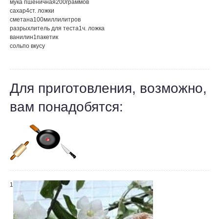
мука пшеничная
200
граммов
сахар
4
ст. ложки
сметана
100
миллилитров
разрыхлитель для теста
1
ч. ложка
ванилин
1
пакетик
соль
по вкусу
Для приготовления, возможно,
вам понадобятся:
1