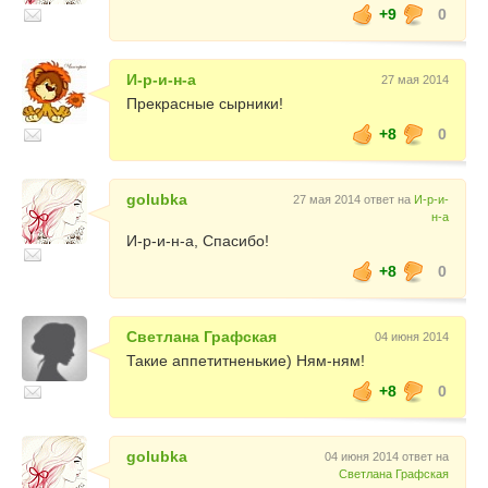
+9
0
И-р-и-н-а
27 мая 2014
Прекрасные сырники!
+8
0
golubka
27 мая 2014 ответ на
И-р-и-
н-а
И-р-и-н-а, Спасибо!
+8
0
Светлана Графская
04 июня 2014
Такие аппетитненькие) Ням-ням!
+8
0
golubka
04 июня 2014 ответ на
Светлана Графская