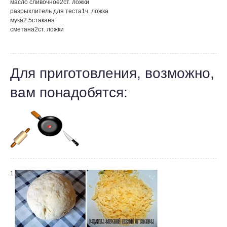
масло сливочное
2
ст. ложки
разрыхлитель для теста
1
ч. ложка
мука
2.5
стакана
сметана
2
ст. ложки
Для приготовления, возможно,
вам понадобятся:
1