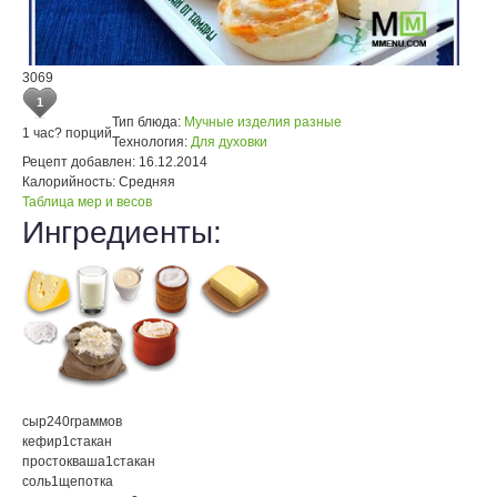
3069
1
Тип блюда:
Мучные изделия разные
1 час
? порций
Технология:
Для духовки
Рецепт добавлен:
16.12.2014
Калорийность:
Средняя
Таблица мер и весов
Ингредиенты:
сыр
240
граммов
кефир
1
стакан
простокваша
1
стакан
соль
1
щепотка