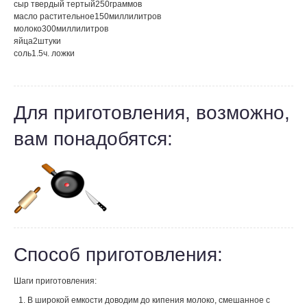
сыр твердый тертый
250
граммов
масло растительное
150
миллилитров
молоко
300
миллилитров
яйца
2
штуки
соль
1.5
ч. ложки
Для приготовления, возможно,
вам понадобятся:
Способ приготовления:
Шаги приготовления:
В широкой емкости доводим до кипения молоко, смешанное с