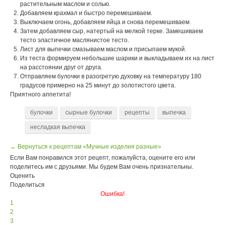
растительным маслом и солью.
Добавляем крахмал и быстро перемешиваем.
Выключаем огонь, добавляем яйца и снова перемешиваем.
Затем добавляем сыр, натертый на мелкой терке. Замешиваем
тесто эластичное маслянистое тесто.
Лист для выпечки смазываем маслом и присыпаем мукой.
Из теста формируем небольшие шарики и выкладываем их на лист
на расстоянии друг от друга.
Отправляем булочки в разогретую духовку на температуру 180
градусов примерно на 25 минут до золотистого цвета.
Приятного аппетита!
булочки
сырные булочки
рецепты
выпечка
несладкая выпечка
← Вернуться к рецептам «Мучные изделия разные»
Если Вам понравился этот рецепт, пожалуйста, оцените его или
поделитесь им с друзьями. Мы будем Вам очень признательны.
Оценить
Поделиться
Ошибка!
1
2
3