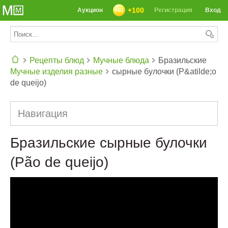
+100
Аукцион
Регистрация
Вход
Рецепты блюд
Мучные блюда
Бразильские
Мучные изделия разные
сырные булочки (P&atilde;o
СЕГОДНЯ: 39142 РЕЦЕПТА
de queijo)
Навигация
Бразильские сырные булочки
(Pão de queijo)