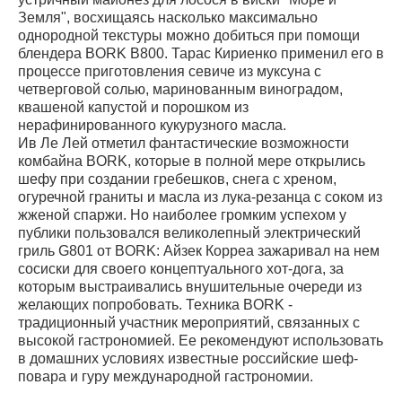
Земля", восхищаясь насколько максимально
однородной текстуры можно добиться при помощи
блендера BORK B800. Тарас Кириенко применил его в
процессе приготовления севиче из муксуна с
четверговой солью, маринованным виноградом,
квашеной капустой и порошком из
нерафинированного кукурузного масла.
Ив Ле Лей отметил фантастические возможности
комбайна BORK, которые в полной мере открылись
шефу при создании гребешков, снега с хреном,
огуречной граниты и масла из лука-резанца с соком из
жженой спаржи. Но наиболее громким успехом у
публики пользовался великолепный электрический
гриль G801 от BORK: Айзек Корреа зажаривал на нем
сосиски для своего концептуального хот-дога, за
которым выстраивались внушительные очереди из
желающих попробовать. Техника BORK -
традиционный участник мероприятий, связанных с
высокой гастрономией. Ее рекомендуют использовать
в домашних условиях известные российские шеф-
повара и гуру международной гастрономии.