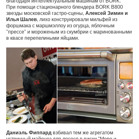
благодаря интеллектуальным машинам от BORK.
При помощи стационарного блендера BORK B800
звезды московской гастро-сцены,
Алексей Зимин и
Илья Шалев
, лихо конструировали мильфей из
форшмака с маршмэллоу из огурца, яблочным
"прессе" и мороженым из скумбрии с маринованными
в квасе перепелиными яйцами.
Даниэль Фиппард
взбивал тем же агрегатом
устричный майонез для лосося в виски "Море и