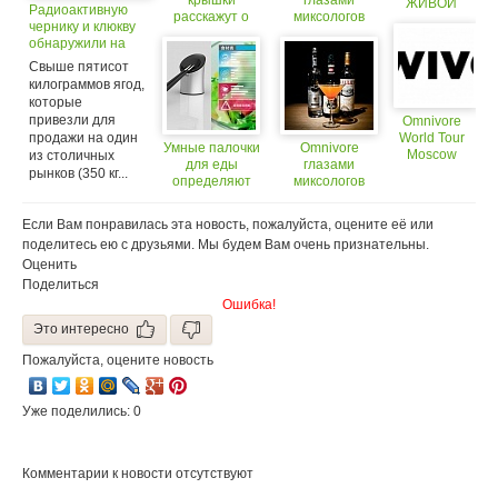
крышки
глазами
ЖИВОЙ
Радиоактивную
расскажут о
миксологов
КУХНИ
чернику и клюкву
свежести
(18+)
обнаружили на
молока
московском рынке
Свыше пятисот
килограммов ягод,
которые
привезли для
Omnivore
продажи на один
World Tour
Умные палочки
Omnivore
Moscow
из столичных
для еды
глазами
2014
рынков (350 кг...
определяют
миксологов
свежесть пищи
(18+)
Если Вам понравилась эта новость, пожалуйста, оцените её или
поделитесь ею с друзьями. Мы будем Вам очень признательны.
Оценить
Поделиться
Ошибка!
Это интересно
Пожалуйста, оцените новость
Уже поделились: 0
Комментарии к новости отсутствуют