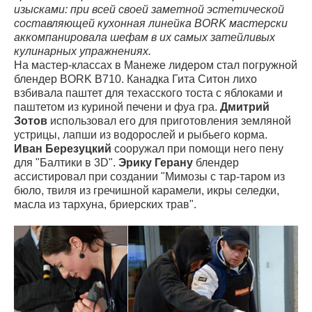
изысками: при всей своей заметной эстетической
составляющей кухонная линейка BORK мастерски
аккомпанировала шефам в их самых затейливых
кулинарных упражнениях.
На мастер-классах в Манеже лидером стал погружной
блендер BORK B710. Канадка Гита Ситон лихо
взбивала паштет для техасского тоста с яблоками и
паштетом из куриной печени и фуа гра.
Дмитрий
Зотов
использовал его для приготовления земляной
устрицы, лапши из водорослей и рыбьего корма.
Иван Березуцкий
сооружал при помощи него пену
для "Балтики в 3D".
Эрику Герану
блендер
ассистировал при создании "Мимозы с тар-таром из
бюло, твиля из гречишной карамели, икры селедки,
масла из тархуна, бриерских трав".