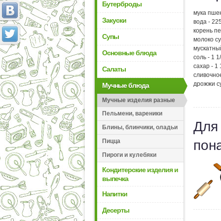
Бутерброды
мука пшен
Закуски
вода - 22
корень пе
Супы
молоко су
мускатный
Основные блюда
соль - 1 1
сахар - 1 
Салаты
сливочное
дрожжи су
Мучные блюда
Мучные изделия разные
Пельмени, вареники
Для
Блины, блинчики, оладьи
Пицца
пон
Пироги и кулебяки
Кондитерские изделия и
выпечка
Напитки
Десерты