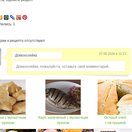
та, оцените рецепт
5
лились: 1
рии к рецепту отсутствуют
07.08.2026 в 11:13
Домохозяйка, пожалуйста, оставьте свой комментарий...
ье с мускатным
Карп запеченый с мускатным
Острый хлеб
орехом
орехом
с петрушкой