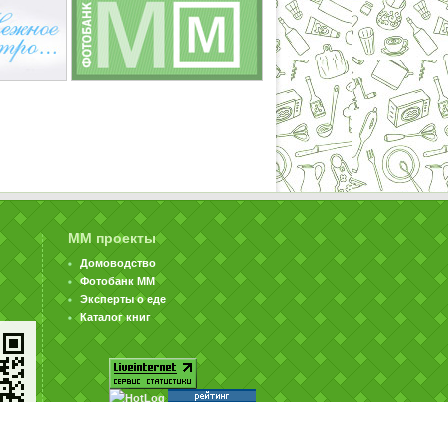
ММ проекты
Домоводство
Фотобанк ММ
Эксперты о еде
Каталог книг