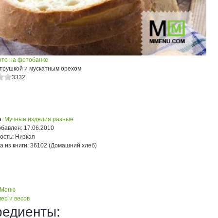
ото на фотобанке
етрушкой и мускатным орехом
3332
:
Мучные изделия разные
обавлен:
17.06.2010
ость:
Низкая
а из книги:
36102 (Домашний хлеб)
 Меню
ер и весов
редиенты: