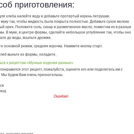
соб приготовления:
для хлеба налейте воду и добавьте протертый корень петрушки.
муку так, чтобы жидкость была покрыта полностью. Добавьте сухое молоко
ый орех. Положите соль, сахар и размягченное масло, поместив их в разные
ы. В муке, в центре формы, сделайте небольшое углубление так, чтобы оно
ало до воды, всыпьте дрожжи.
е основной режим, средняя корочка. Нажмите кнопку старт.
хлеб выньте из формы, охладите.
ься к рецептам «Мучные изделия разные»
понравился этот рецепт, пожалуйста, оцените его или поделитесь им с
. Мы будем Вам очень признательны.
ся
 код
Ошибка!