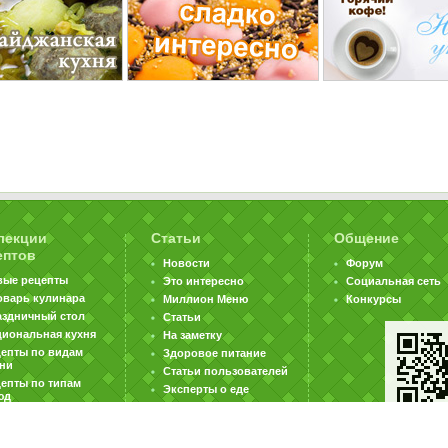
лекции
Статьи
Общение
ептов
Новости
Форум
вые рецепты
Это интересно
Социальная сеть
оварь кулинара
Миллион Меню
Конкурсы
аздничный стол
Статьи
циональная кухня
На заметку
цепты по видам
Здоровое питание
хни
Статьи пользователей
епты по типам
Эксперты о еде
юд