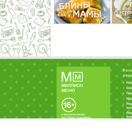
Кол
рец
Но
Сл
Пр
На
Ре
ку
Рец
© МИЛЛИОН МЕНЮ.
бл
ВСЕ ПРАВА ЗАЩИЩЕНЫ.