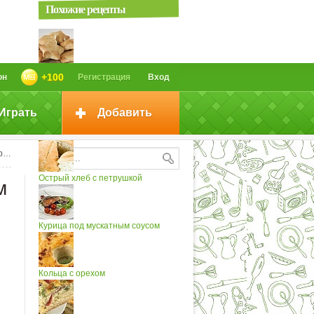
Похожие рецепты
Печенье с мускатным орехом
+100
он
Регистрация
Вход
Играть
Добавить
Карп запеченый с мускатным
орехом
ом
Острый хлеб с петрушкой
м
Курица под мускатным соусом
Кольца с орехом