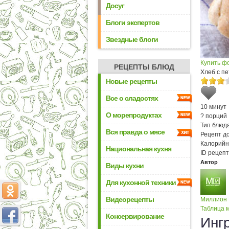
Досуг
Блоги экспертов
Звездные блоги
Купить ф
РЕЦЕПТЫ БЛЮД
Хлеб с п
Новые рецепты
Все о сладостях
10 минут
О морепродуктах
? порций
Тип блюда
Вся правда о мясе
Рецепт д
Калорийн
Национальная кухня
ID рецепт
Автор
Виды кухни
Для кухонной техники
Видеорецепты
Миллион
Таблица м
Консервирование
Инг