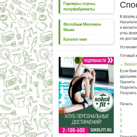
Спо
Гарниры, соусы,
полуфабрикаты
В форму 
Насыпьте 
Фотобанк Миллион
и мускатн
Меню
углы форм
не достав
Каталог книг
Установит
Готовый 
← Вернут
Если Вам 
друзьями
Оценить
Поделить
Получить
Печать
1
2
3
4
5