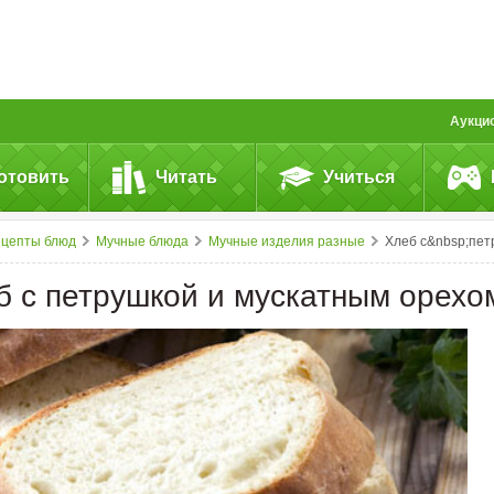
Аукци
отовить
Читать
Учиться
ецепты блюд
Мучные блюда
Мучные изделия разные
Хлеб с&nbsp;петрушкой и&nbsp;мускатным орех
б с петрушкой и мускатным орехо