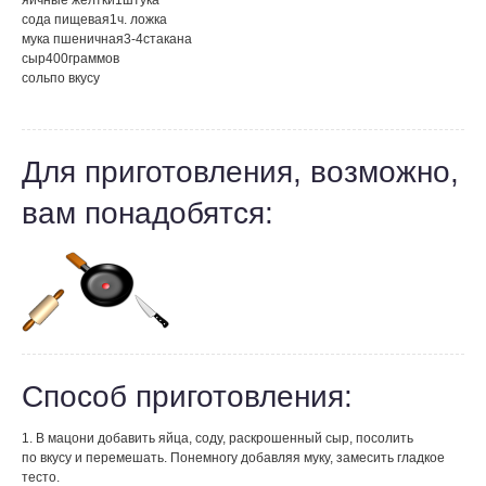
яичные желтки
1
штука
сода пищевая
1
ч. ложка
мука пшеничная
3-4
стакана
сыр
400
граммов
соль
по вкусу
Для приготовления, возможно,
вам понадобятся:
Способ приготовления:
1. В мацони добавить яйца, соду, раскрошенный сыр, посолить
по вкусу и перемешать. Понемногу добавляя муку, замесить гладкое
тесто.