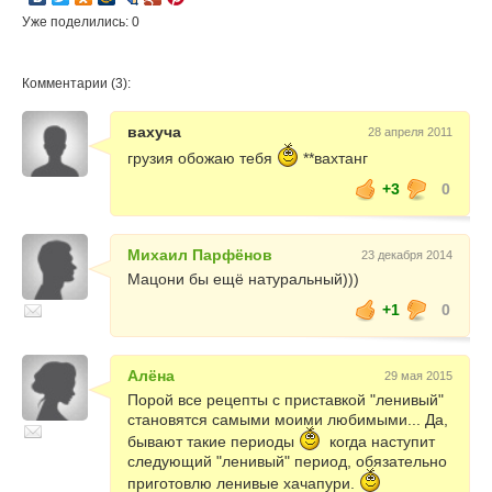
Уже поделились: 0
Комментарии (3):
вахуча
28 апреля 2011
грузия обожаю тебя
**вахтанг
+3
0
Михаил Парфёнов
23 декабря 2014
Мацони бы ещё натуральный)))
+1
0
Алёна
29 мая 2015
Порой все рецепты с приставкой "ленивый"
становятся самыми моими любимыми... Да,
бывают такие периоды
когда наступит
следующий "ленивый" период, обязательно
приготовлю ленивые хачапури.