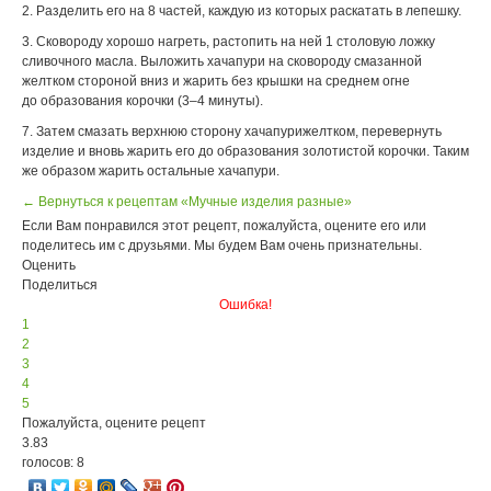
2. Разделить его на 8 частей, каждую из которых раскатать в лепешку.
3. Сковороду хорошо нагреть, растопить на ней 1 столовую ложку
сливочного масла. Выложить хачапури на сковороду смазанной
желтком стороной вниз и жарить без крышки на среднем огне
до образования корочки (3–4 минуты).
7. Затем смазать верхнюю сторону хачапурижелтком, перевернуть
изделие и вновь жарить его до образования золотистой корочки. Таким
же образом жарить остальные хачапури.
← Вернуться к рецептам «Мучные изделия разные»
Если Вам понравился этот рецепт, пожалуйста, оцените его или
поделитесь им с друзьями. Мы будем Вам очень признательны.
Оценить
Поделиться
Ошибка!
1
2
3
4
5
Пожалуйста, оцените рецепт
3.83
голосов: 8