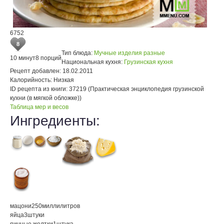
6752
8
Тип блюда:
Мучные изделия разные
10 минут
8 порций
Национальная кухня:
Грузинская кухня
Рецепт добавлен:
18.02.2011
Калорийность:
Низкая
ID рецепта из книги:
37219 (Практическая энциклопедия грузинской
кухни (в мягкой обложке))
Таблица мер и весов
Ингредиенты:
мацони
250
миллилитров
яйца
3
штуки