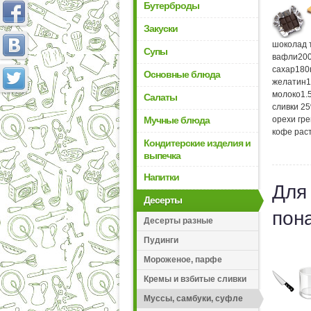
Бутерброды
Закуски
шоколад 
Супы
вафли
20
сахар
180
Основные блюда
желатин
1
молоко
1.
Салаты
сливки 2
Мучные блюда
орехи гр
кофе рас
Кондитерские изделия и
выпечка
Напитки
Для
Десерты
пон
Десерты разные
Пудинги
Мороженое, парфе
Кремы и взбитые сливки
Муссы, самбуки, суфле