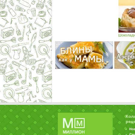
Шоколадн
Кол
рец
Но
Сл