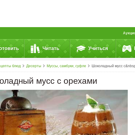
Аукци
отовить
Читать
Учиться
ецепты блюд
Десерты
Муссы, самбуки, суфле
Шоколадный мусс с&nbsp;орехам
оладный мусс с орехами