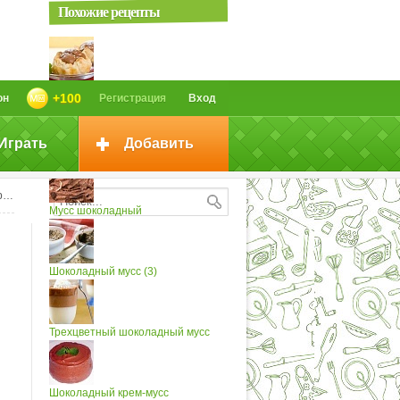
Похожие рецепты
Шоколадный мусс (4)
+100
он
Регистрация
Вход
Играть
Добавить
Шоколадный мусс
и
Мусс шоколадный
Шоколадный мусс (3)
Трехцветный шоколадный мусс
Шоколадный крем-мусс