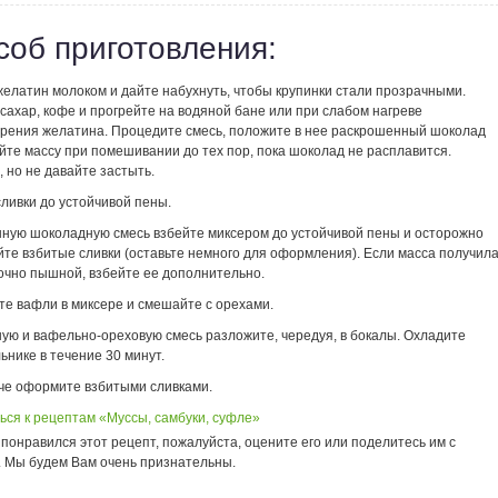
соб приготовления:
желатин молоком и дайте набухнуть, чтобы крупинки стали прозрачными.
сахар, кофе и прогрейте на водяной бане или при слабом нагреве
орения желатина. Процедите смесь, положите в нее раскрошенный шоколад
йте массу при помешивании до тех пор, пока шоколад не расплавится.
 но не давайте застыть.
ливки до устойчивой пены.
ную шоколадную смесь взбейте миксером до устойчивой пены и осторожно
те взбитые сливки (оставьте немного для оформления). Если масса получил
очно пышной, взбейте ее дополнительно.
те вафли в миксере и смешайте с орехами.
ую и вафельно-ореховую смесь разложите, чередуя, в бокалы. Охладите
ьнике в течение 30 минут.
че оформите взбитыми сливками.
ься к рецептам «Муссы, самбуки, суфле»
понравился этот рецепт, пожалуйста, оцените его или поделитесь им с
. Мы будем Вам очень признательны.