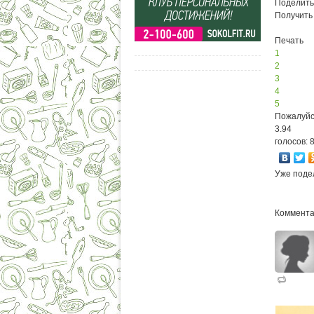
Поделить
Получить
Печать
1
2
3
4
5
Пожалуйс
3.94
голосов: 
Уже поде
Коммента