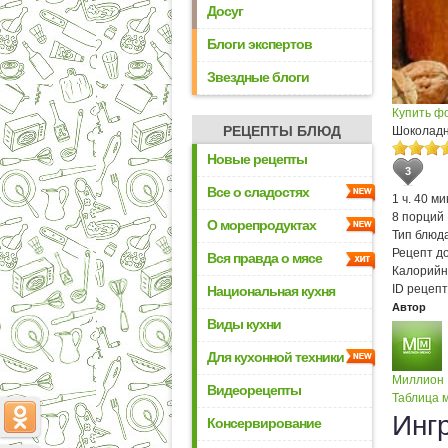
Досуг
Блоги экспертов
Звездные блоги
Купить ф
РЕЦЕПТЫ БЛЮД
Шоколадн
Новые рецепты
3
Все о сладостях
1 ч. 40 ми
8 порций
О морепродуктах
Тип блюда
Рецепт д
Вся правда о мясе
Калорийн
ID рецепт
Национальная кухня
Автор
Виды кухни
Для кухонной техники
Миллион
Видеорецепты
Таблица м
Инг
Консервирование