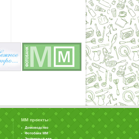
ММ проекты
Домоводство
Фотобанк ММ
Эксперты о еде