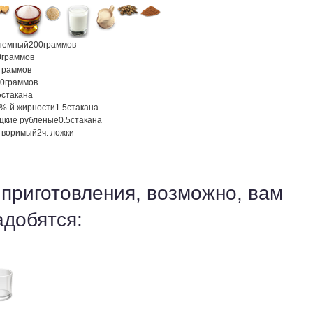
темный
200
граммов
0
граммов
граммов
0
граммов
5
стакана
5%-й жирности
1.5
стакана
ецкие рубленые
0.5
стакана
творимый
2
ч. ложки
 приготовления, возможно, вам
адобятся: