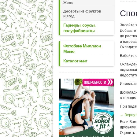
Желе
Спо
Десерты из фруктов
и ягод
Гарниры, соусы,
Залейте 
полуфабрикаты
Добавьте 
до раств
и нагрева
Фотобанк Миллион
Охладите,
Меню
Взбейте с
Каталог книг
Охлажден
подмешай
недостат
Измельчи
Шоколадн
в холодил
При пода
← Вернут
Если Вам 
друзьями
Оценить