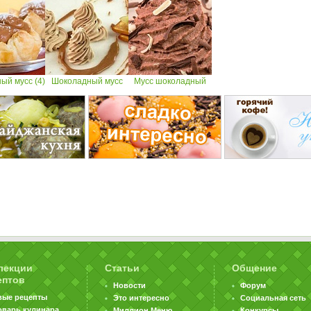
ый мусс (4)
Шоколадный мусс
Мусс шоколадный
лекции
Статьи
Общение
ептов
Новости
Форум
вые рецепты
Это интересно
Социальная сеть
оварь кулинара
Миллион Меню
Конкурсы