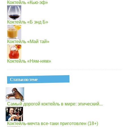
Коктейль «Кью-эф»
Коктейль «Б энд Б»
Коктейль «Май тай»
Коктейль «Ням-ням»
Статьи по теме
Самый дорогой коктейль в мире: эпический...
Коктейль-мечта все-таки приготовлен (18+)