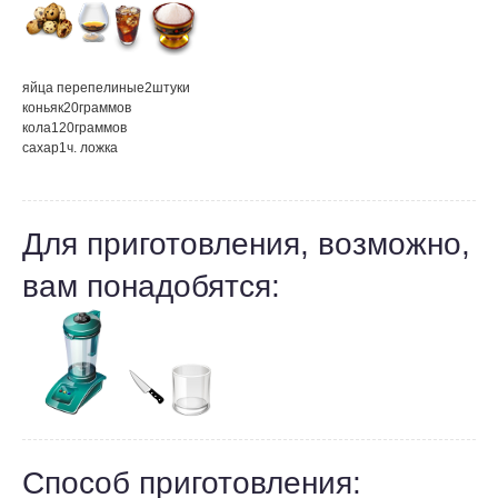
яйца перепелиные
2
штуки
коньяк
20
граммов
кола
120
граммов
сахар
1
ч. ложка
Для приготовления, возможно,
вам понадобятся:
Способ приготовления: