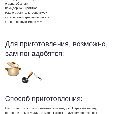
огурцы
1/2
штуки
помидоры
450
граммов
масло растительное
по вкусу
уксус винный красный
по вкусу
зелень петрушки
по вкусу
Для приготовления, возможно,
вам понадобятся:
Способ приготовления:
Очистите от кожицы и измельчите помидоры. Нарежьте перец,
предварительно удалив семена. Нарежьте лук, огурец и чеснок.