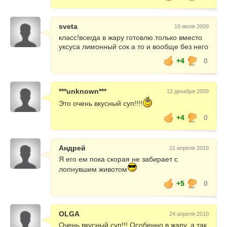
sveta
19 июля 2009
класс!всегда в жару готовлю.только вместо
уксуса лимонный сок а то и вообще без него
+4
0
***unknown***
12 декабря 2009
Это очень вкусный суп!!!!
+4
0
Андрей
21 апреля 2010
Я его ем пока скорая не забирает с
лопнувшим животом
+5
0
OLGA
24 апреля 2010
Очень вкусный суп!!! Особенно в жару, а так