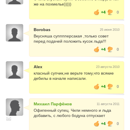
же на похмелье)))))
+4
0
Borobas
25 июня 2010
Вкусняша супппперсакая ,только совет
перед подачей положить кусок льда!!!
+4
0
Alex
23 августа 2010
класный супчик,не верьте тому,что всякие
дебилы в начале написали.
+4
0
Михаил Парфёнов
11 августа 2011
Офигенный супец. Чили немного и льда
добавить, с любого бодуна отпускает
+4
0