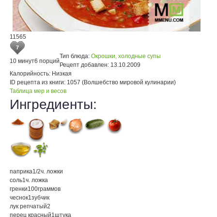
11565
7
Тип блюда:
Окрошки, холодные супы
10 минут
6 порций
Рецепт добавлен:
13.10.2009
Калорийность:
Низкая
ID рецепта из книги:
1057 (Волшебство мировой кулинарии)
Таблица мер и весов
Ингредиенты:
паприка
1/2
ч. ложки
соль
1
ч. ложка
гренки
100
граммов
чеснок
1
зубчик
лук репчатый
2
перец красный
1
штука