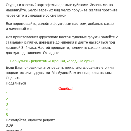
Огурцы и вареный картофель нарежьте кубиками. Зелень мелко
нашинкуйте. Белки вареных яиц мелко порубите, желтки протрите
через сито и смешайте со сметаной.
Все перемешайте, залейте фруктовым настоем, добавьте сахар
и лимонный сок.
Для приготовления фруктового настоя сушеные фрукты залейте 2
стаканами кипятка, доведите до кипения и дайте настояться под
крышкой 3–4 часа. Настой процедите, положите сахар и вновь
доведите до кипения. Охладите.
← Вернуться к рецептам «Окрошки, холодные супы»
Если Вам понравился этот рецепт, пожалуйста, оцените его или
поделитесь им с друзьями. Мы будем Вам очень признательны.
Оценить
Поделиться
Ошибка!
1
2
3
4
5
Пожалуйста, оцените рецепт
3.09
голосов: 6