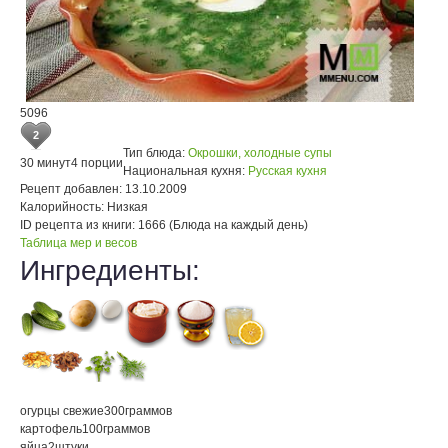
5096
2
Тип блюда:
Окрошки, холодные супы
30 минут
4 порции
Национальная кухня:
Русская кухня
Рецепт добавлен:
13.10.2009
Калорийность:
Низкая
ID рецепта из книги:
1666 (Блюда на каждый день)
Таблица мер и весов
Ингредиенты:
огурцы свежие
300
граммов
картофель
100
граммов
яйца
2
штуки