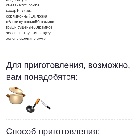
сметана
2
ст. ложки
сахар
1
ч. ложка
сок лимонный
1
ч. ложка
яблоки сушеные
50
граммов
груши сушеные
50
граммов
зелень петрушки
по вкусу
зелень укропа
по вкусу
Для приготовления, возможно,
вам понадобятся:
Способ приготовления: