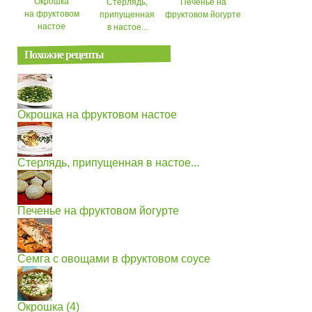
Окрошка
Стерлядь,
Печенье на
на фруктовом
припущенная
фруктовом йогурте
настое
в настое...
Похожие рецепты
Окрошка на фруктовом настое
Стерлядь, припущенная в настое...
Печенье на фруктовом йогурте
Семга с овощами в фруктовом соусе
Окрошка (4)