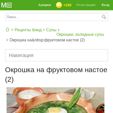
+100
Аукцион
Регистрация
Вход
Рецепты блюд
Супы
Окрошки, холодные супы
Окрошка на&nbsp;фруктовом настое (2)
СЕГОДНЯ: 39142 РЕЦЕПТА
Навигация
Окрошка на фруктовом настое
(2)