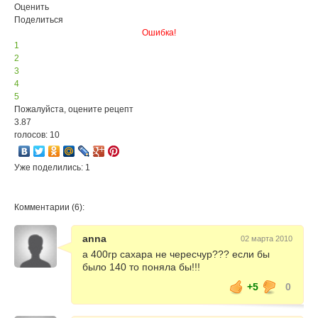
Оценить
Поделиться
Ошибка!
1
2
3
4
5
Пожалуйста, оцените рецепт
3.87
голосов: 10
Уже поделились: 1
Комментарии (6):
anna
02 марта 2010
а 400гр сахара не чересчур??? если бы
было 140 то поняла бы!!!
+5
0