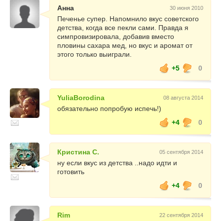
Анна
30 июня 2010
Печенье супер. Напомнило вкус советского
детства, когда все пекли сами. Правда я
симпровизировала, добавив вместо
пловины сахара мед, но вкус и аромат от
этого только выиграли.
+5
0
YuliaBorodina
08 августа 2014
обязательно попробую испечь!)
+4
0
Кристина С.
05 сентября 2014
ну если вкус из детства ..надо идти и
готовить
+4
0
Rim
22 сентября 2014