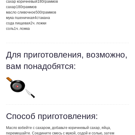
сахар коричневый
180
граммов
сахар
180
граммов
масло сливочное
500
граммов
мука пшеничная
4
стакана
сода пищевая
2
ч. ложки
соль
1
ч. ложка
Для приготовления, возможно,
вам понадобятся:
Способ приготовления:
Масло взбейте с сахаром, добавьте коричневый сахар, яйца,
перемешайте. Соедините смесь с мукой, содой и солью, затем