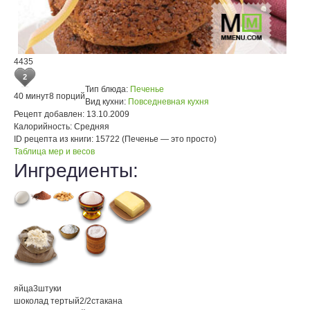
4435
2
Тип блюда:
Печенье
40 минут
8 порций
Вид кухни:
Повседневная кухня
Рецепт добавлен:
13.10.2009
Калорийность:
Средняя
ID рецепта из книги:
15722 (Печенье — это просто)
Таблица мер и весов
Ингредиенты:
яйца
3
штуки
шоколад тертый
2/2
стакана